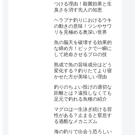
つける理由！殺菌効果と生
臭さを消す先人の知恵
ヘラブナ釣りにおけるウキ
の動きの意味！ツンやサワ
リを見極める奥深い世界
魚の脳天を破壊する効果的
な締め方！ピックで一瞬に
して絶命させるプロの技
熟成で魚の旨味成分はどう
変化する？釣りたてより寝
かせた方が美味しい理由
釣りのちょい投げの適切な
距離とは？遠投しなくても
足元で釣れる魚種の紹介
マグロは一生泳ぎ続ける習
性がある？止まると窒息す
る過酷なメカニズム
海の釣りで出会う恐ろしい