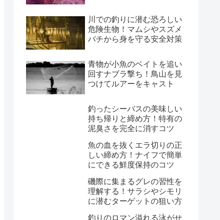
川での釣りに潜む恐ろしい
危険生物！マムシやスズメ
バチから身を守る安全対策
青物が小魚のベイトを追い
回すナブラ撃ち！鳥山を見
つけてルアーをキャスト
釣ったシーバスの美味しい
持ち帰りと締め方！特有の
泥臭さを完全に消すコツ
魚の血を抜くエラ切りの正
しい締め方！ナイフで簡単
にできる鮮度保持のコツ
磯際に集まるグレの習性を
理解する！サラシやシモリ
に潜むターゲットの狙い方
釣りのロマン溢れる泳がせ