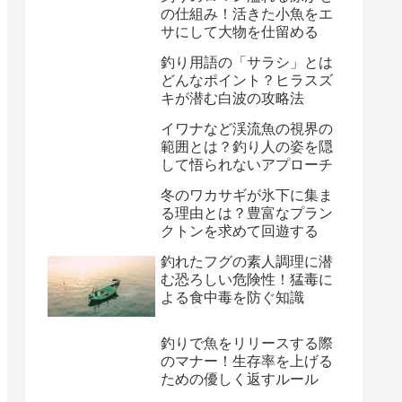
の仕組み！活きた小魚をエ
サにして大物を仕留める
釣り用語の「サラシ」とは
どんなポイント？ヒラスズ
キが潜む白波の攻略法
イワナなど渓流魚の視界の
範囲とは？釣り人の姿を隠
して悟られないアプローチ
冬のワカサギが氷下に集ま
る理由とは？豊富なプラン
クトンを求めて回遊する
釣れたフグの素人調理に潜
む恐ろしい危険性！猛毒に
よる食中毒を防ぐ知識
釣りで魚をリリースする際
のマナー！生存率を上げる
ための優しく返すルール