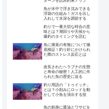
ターンを読み釣果アップ
魚が水中で浮き沈みできる
浮袋の仕組み！ガスを出し
入れして水深を調節する
釣りで一番大切な時合の意
味とは？潮回りや天候から
爆釣のタイミングを読む
魚に痛覚の有無について徹
底検証！釣り針にかけられ
た際のストレス反応とは
改良されたヘラブナの生態
と寿命の秘密！人工的に作
られた魚の歴史に迫る
釣り用語の「トゥイッチ」
とは？小刻みにロッドを動
かして小魚を演出する技
魚の刺身に醤油とワサビを