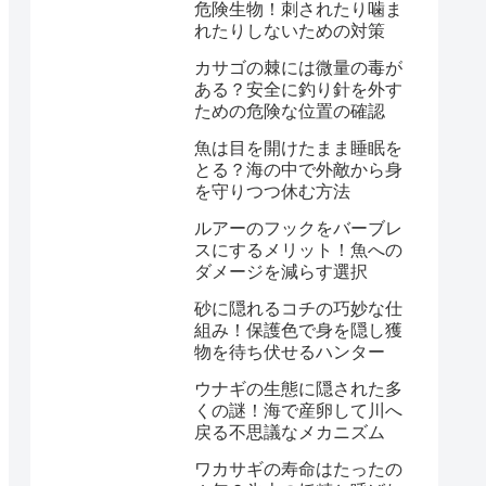
危険生物！刺されたり噛ま
れたりしないための対策
カサゴの棘には微量の毒が
ある？安全に釣り針を外す
ための危険な位置の確認
魚は目を開けたまま睡眠を
とる？海の中で外敵から身
を守りつつ休む方法
ルアーのフックをバーブレ
スにするメリット！魚への
ダメージを減らす選択
砂に隠れるコチの巧妙な仕
組み！保護色で身を隠し獲
物を待ち伏せるハンター
ウナギの生態に隠された多
くの謎！海で産卵して川へ
戻る不思議なメカニズム
ワカサギの寿命はたったの