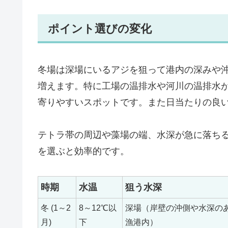
ポイント選びの変化
冬場は深場にいるアジを狙って港内の深みや
増えます。特に工場の温排水や河川の温排水
寄りやすいスポットです。また日当たりの良
テトラ帯の周辺や藻場の端、水深が急に落ち
を選ぶと効率的です。
時期
水温
狙う水深
冬 (1～2
8～12℃以
深場（岸壁の沖側や水深の
月)
下
漁港内）