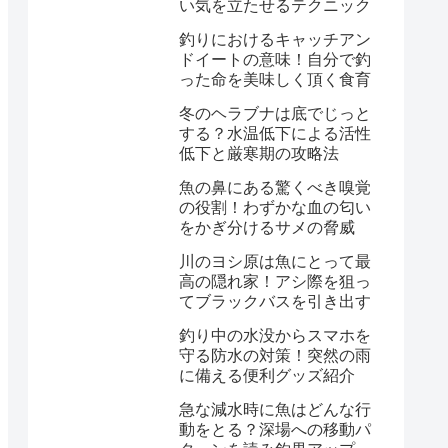
い気を立たせるテクニック
釣りにおけるキャッチアン
ドイートの意味！自分で釣
った命を美味しく頂く食育
冬のヘラブナは底でじっと
する？水温低下による活性
低下と厳寒期の攻略法
魚の鼻にある驚くべき嗅覚
の役割！わずかな血の匂い
をかぎ分けるサメの脅威
川のヨシ原は魚にとって最
高の隠れ家！アシ際を狙っ
てブラックバスを引き出す
釣り中の水没からスマホを
守る防水の対策！突然の雨
に備える便利グッズ紹介
急な減水時に魚はどんな行
動をとる？深場への移動パ