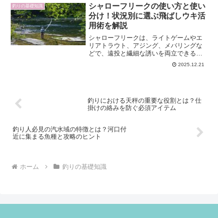
記事では、初心者から経験者まで納得で
シャローフリークの使い方と使い
釣りの基礎知識
きる伊勢海老釣りの基本か...
分け！状況別に選ぶ飛ばしウキ活
用術を解説
シャローフリークは、ライトゲームやエ
リアトラウト、アジング、メバリングな
どで、遠投と繊細な誘いを両立できる飛
ばしウキとして高い支持を集めていま
2025.12.21
す。とはいえ、モデルごとの浮力や比
重、シンカー位置によって性格が大きく
変わるため、使い方と使い分け...
釣りにおける天秤の重要な役割とは？仕
掛けの絡みを防ぐ必須アイテム
釣り人必見の汽水域の特徴とは？河口付
近に集まる魚種と攻略のヒント
ホーム
釣りの基礎知識