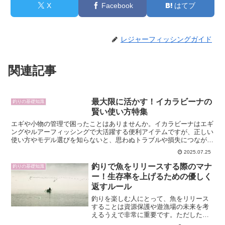
X
Facebook
はてブ
レジャーフィッシングガイド
関連記事
最大限に活かす！イカラビーナの
釣りの基礎知識
賢い使い方特集
エギや小物の管理で困ったことはありませんか。イカラビーナはエギ
ングやルアーフィッシングで大活躍する便利アイテムですが、正しい
使い方やモデル選びを知らないと、思わぬトラブルや損失につながる
こともあります。本記事では、イカラビーナの基本知識から...
2025.07.25
釣りで魚をリリースする際のマナ
釣りの基礎知識
ー！生存率を上げるための優しく
返すルール
釣りを楽しむ人にとって、魚をリリース
することは資源保護や遊漁場の未来を考
えるうえで非常に重要です。ただしただ
放すだけでは魚の生存率は低く、傷つい