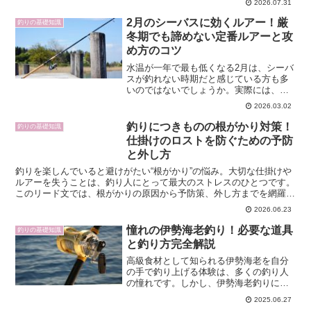
2026.07.31
たりストレスから死んでしまうことも少
なくありません。ここでは釣り リリース
2月のシーバスに効くルアー！厳
釣りの基礎知識
マナーという観点から...
冬期でも諦めない定番ルアーと攻
め方のコツ
水温が一年で最も低くなる2月は、シーバ
スが釣れない時期だと感じている方も多
いのではないでしょうか。実際には、ベ
イトとレンジをきちんと合わせれば、サ
2026.03.02
イズも数も狙えるおいしいシーズンで
す。この記事では、2月のシーバスに強い
釣りにつきものの根がかり対策！
釣りの基礎知識
ルアーの種類と使い分け...
仕掛けのロストを防ぐための予防
と外し方
釣りを楽しんでいると避けがたい“根がかり”の悩み。大切な仕掛けや
ルアーを失うことは、釣り人にとって最大のストレスのひとつです。
このリード文では、根がかりの原因から予防策、外し方までを網羅し
て、“仕掛けのロスト”を最小限に抑えるテクニックをご...
2026.06.23
憧れの伊勢海老釣り！必要な道具
釣りの基礎知識
と釣り方完全解説
高級食材として知られる伊勢海老を自分
の手で釣り上げる体験は、多くの釣り人
の憧れです。しかし、伊勢海老釣りには
特有の道具選びやテクニック、知ってお
2025.06.27
くべきルールが数多く存在します。この