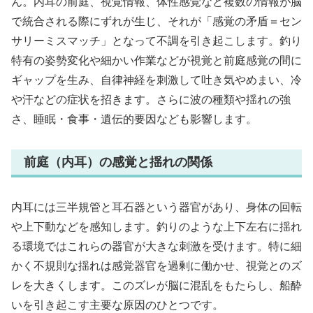
ん。内耳の前庭、視覚情報、体性感覚など複数の情報が脳
で統合される際にずれが生じ、それが「感覚の矛盾＝セン
サリーミスマッチ」となって不調を引き起こします。釣り
特有の姿勢変化や細かい作業などが視覚と前庭感覚の間に
ギャップを生み、自律神経を刺激して吐き気やめまい、冷
や汗などの症状を招きます。さらに波の種類や揺れの強
さ、睡眠・食事・遺伝的要因なども影響します。
前庭（内耳）の感覚と揺れの関係
内耳には三半規管と耳石器という器官があり、身体の回転
や上下動などを感知します。釣りのような上下左右に揺れ
る環境ではこれらの器官が大きな刺激を受けます。特に細
かく不規則な揺れは感覚器官を過剰に働かせ、視覚とのズ
レを大きくします。このズレが脳に混乱をもたらし、船酔
いを引き起こす主要な原因のひとつです。