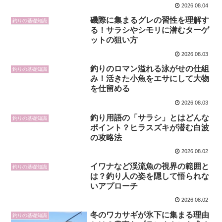
2026.08.04
磯際に集まるグレの習性を理解す
釣りの基礎知識
る！サラシやシモリに潜むターゲ
ットの狙い方
2026.08.03
釣りのロマン溢れる泳がせの仕組
釣りの基礎知識
み！活きた小魚をエサにして大物
を仕留める
2026.08.03
釣り用語の「サラシ」とはどんな
釣りの基礎知識
ポイント？ヒラスズキが潜む白波
の攻略法
2026.08.02
イワナなど渓流魚の視界の範囲と
釣りの基礎知識
は？釣り人の姿を隠して悟られな
いアプローチ
2026.08.02
冬のワカサギが氷下に集まる理由
釣りの基礎知識