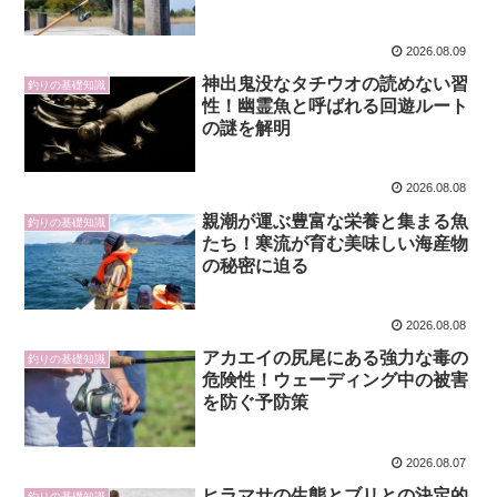
2026.08.09
神出鬼没なタチウオの読めない習
釣りの基礎知識
性！幽霊魚と呼ばれる回遊ルート
の謎を解明
2026.08.08
親潮が運ぶ豊富な栄養と集まる魚
釣りの基礎知識
たち！寒流が育む美味しい海産物
の秘密に迫る
2026.08.08
アカエイの尻尾にある強力な毒の
釣りの基礎知識
危険性！ウェーディング中の被害
を防ぐ予防策
2026.08.07
ヒラマサの生態とブリとの決定的
釣りの基礎知識