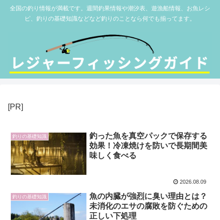
全国の釣り情報が満載です。週間釣果情報や潮汐表、遊漁船情報、お魚レシ
ピ、釣りの基礎知識などなど釣りのことなら何でも揃ってます。
[PR]
釣った魚を真空パックで保存する
釣りの基礎知識
効果！冷凍焼けを防いで長期間美
味しく食べる
2026.08.09
魚の内臓が強烈に臭い理由とは？
釣りの基礎知識
未消化のエサの腐敗を防ぐための
正しい下処理