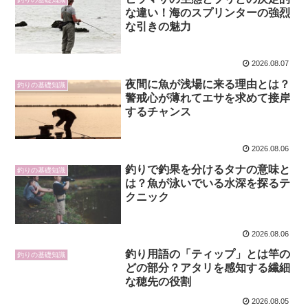
な違い！海のスプリンターの強烈
な引きの魅力
2026.08.07
夜間に魚が浅場に来る理由とは？
釣りの基礎知識
警戒心が薄れてエサを求めて接岸
するチャンス
2026.08.06
釣りで釣果を分けるタナの意味と
釣りの基礎知識
は？魚が泳いでいる水深を探るテ
クニック
2026.08.06
釣り用語の「ティップ」とは竿の
釣りの基礎知識
どの部分？アタリを感知する繊細
な穂先の役割
2026.08.05