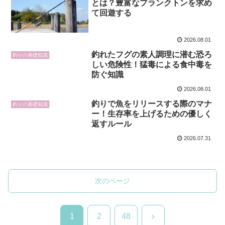
とは？豊富なプランクトンを求め
て回遊する
2026.08.01
釣れたフグの素人調理に潜む恐ろ
釣りの基礎知識
しい危険性！猛毒による食中毒を
防ぐ知識
2026.08.01
釣りで魚をリリースする際のマナ
釣りの基礎知識
ー！生存率を上げるための優しく
返すルール
2026.07.31
次のページ
次
1
2
48