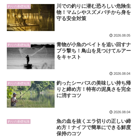
川での釣りに潜む恐ろしい危険生
釣りの基礎知識
物！マムシやスズメバチから身を
守る安全対策
2026.08.05
青物が小魚のベイトを追い回すナ
釣りの基礎知識
ブラ撃ち！鳥山を見つけてルアー
をキャスト
2026.08.04
釣ったシーバスの美味しい持ち帰
釣りの基礎知識
りと締め方！特有の泥臭さを完全
に消すコツ
2026.08.04
魚の血を抜くエラ切りの正しい締
釣りの基礎知識
め方！ナイフで簡単にできる鮮度
保持のコツ