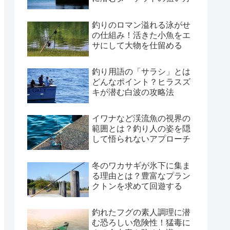
釣りのロマン溢れる泳がせ
の仕組み！活きた小魚をエ
サにして大物を仕留める
釣り用語の「サラシ」とは
どんなポイント？ヒラスズ
キが潜む白波の攻略法
イワナなど渓流魚の視界の
範囲とは？釣り人の姿を隠
して悟られないアプローチ
冬のワカサギが氷下に集ま
る理由とは？豊富なプラン
クトンを求めて回遊する
釣れたフグの素人調理に潜
む恐ろしい危険性！猛毒に