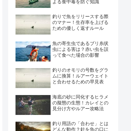
よる食中毒を防ぐ知識
釣りで魚をリリースする際
のマナー！生存率を上げる
ための優しく返すルール
魚の寄生虫であるブリ糸状
虫による害は？赤い虫を誤
って食べた場合の影響
釣りのオモリの号数をグラ
ムに換算！ルアーウェイト
と合わせるための早見表
海底の砂に同化するヒラメ
の擬態の生態！カレイとの
見分け方やルアー攻略法
釣り用語の「合わせ」とは
どんな動作？針を魚の口に