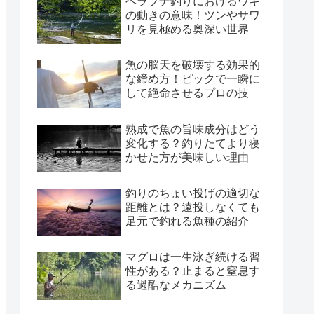
ヘラブナ釣りにおけるウキ
の動きの意味！ツンやサワ
リを見極める奥深い世界
魚の脳天を破壊する効果的
な締め方！ピックで一瞬に
して絶命させるプロの技
熟成で魚の旨味成分はどう
変化する？釣りたてより寝
かせた方が美味しい理由
釣りのちょい投げの適切な
距離とは？遠投しなくても
足元で釣れる魚種の紹介
マグロは一生泳ぎ続ける習
性がある？止まると窒息す
る過酷なメカニズム