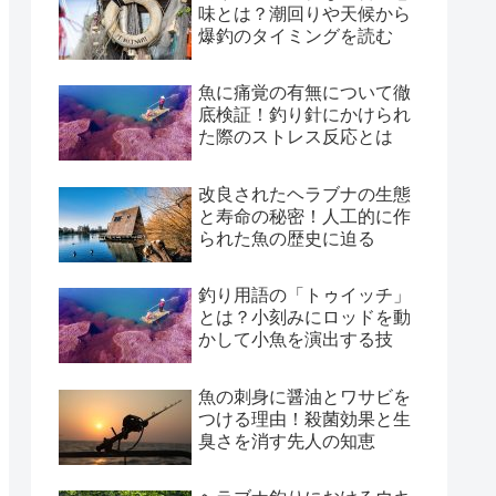
味とは？潮回りや天候から
爆釣のタイミングを読む
魚に痛覚の有無について徹
底検証！釣り針にかけられ
た際のストレス反応とは
改良されたヘラブナの生態
と寿命の秘密！人工的に作
られた魚の歴史に迫る
釣り用語の「トゥイッチ」
とは？小刻みにロッドを動
かして小魚を演出する技
魚の刺身に醤油とワサビを
つける理由！殺菌効果と生
臭さを消す先人の知恵