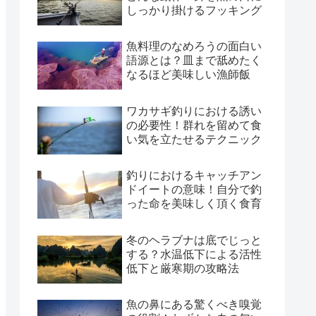
しっかり掛けるフッキング
魚料理のなめろうの面白い
語源とは？皿まで舐めたく
なるほど美味しい漁師飯
ワカサギ釣りにおける誘い
の必要性！群れを留めて食
い気を立たせるテクニック
釣りにおけるキャッチアン
ドイートの意味！自分で釣
った命を美味しく頂く食育
冬のヘラブナは底でじっと
する？水温低下による活性
低下と厳寒期の攻略法
魚の鼻にある驚くべき嗅覚