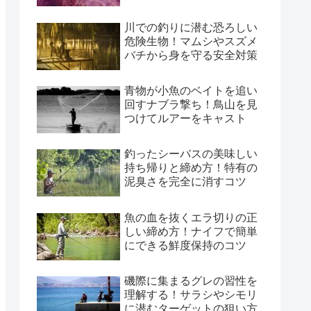
川での釣りに潜む恐ろしい
危険生物！マムシやスズメ
バチから身を守る安全対策
青物が小魚のベイトを追い
回すナブラ撃ち！鳥山を見
つけてルアーをキャスト
釣ったシーバスの美味しい
持ち帰りと締め方！特有の
泥臭さを完全に消すコツ
魚の血を抜くエラ切りの正
しい締め方！ナイフで簡単
にできる鮮度保持のコツ
磯際に集まるグレの習性を
理解する！サラシやシモリ
に潜むターゲットの狙い方