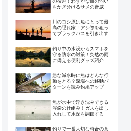
の役割！わずかな血の匂い
をかぎ分けるサメの脅威
川のヨシ原は魚にとって最
高の隠れ家！アシ際を狙っ
てブラックバスを引き出す
釣り中の水没からスマホを
守る防水の対策！突然の雨
に備える便利グッズ紹介
急な減水時に魚はどんな行
動をとる？深場への移動パ
ターンを読み釣果アップ
魚が水中で浮き沈みできる
浮袋の仕組み！ガスを出し
入れして水深を調節する
釣りで一番大切な時合の意