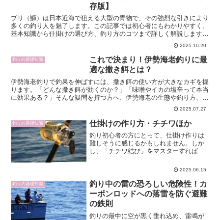
存版】
ブリ（鰤）は日本近海で狙える大型の青物で、その強烈な引きにより
多くの釣り人を魅了します。この記事では初心者にもわかりやすく、
基本知識から仕掛けの選び方、釣り方のコツまで詳しく解説します。
釣期やポイント、タックル・ルアー選びはもちろん、実践的...
2025.10.20
これで決まり！伊勢海老釣りに最
釣りの基礎知識
適な撒き餌とは？
伊勢海老釣りで釣果を伸ばすには、撒き餌の使い方が大きなカギを握
ります。「どんな撒き餌が効くのか？」「味噌やイカの塩辛って本当
に効果ある？」そんな疑問を持つ方へ、伊勢海老の生態や釣り方、撒
き餌の選び方から、実践的な仕掛けやエサの付け方、釣り時...
2025.07.27
仕掛けの作り方・チチワほか
釣りの基礎知識
釣り初心者の方にとって、仕掛け作りは
難しそうに感じるかもしれません。しか
し、「チチワ結び」をマスターすれば、
釣り糸の接続が驚くほど簡単になりま
す。この記事では、チチワ結びの基礎か
2025.06.15
ら実践方法、延べ竿との相性や失敗しな
いポイントまで詳しく解説し...
釣り中の雷の恐ろしい危険性！カ
釣りの基礎知識
ーボンロッドへの落雷を防ぐ避難
の鉄則
釣りの最中に空が黒く垂れ込め、雷鳴が