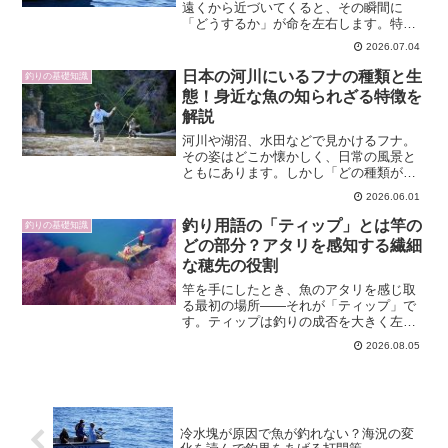
遠くから近づいてくると、その瞬間に
「どうするか」が命を左右します。特に
カーボンロッドを使用していると、雷に
2026.07.04
よる危険が格段に高くなる可能性があり
ます。本記事では、釣り 雷 危険性を中心
日本の河川にいるフナの種類と生
釣りの基礎知識
に、何がどのように危な...
態！身近な魚の知られざる特徴を
解説
河川や湖沼、水田などで見かけるフナ。
その姿はどこか懐かしく、日常の風景と
ともにあります。しかし「どの種類がど
の地域にいるのか」「生態はどう異なる
2026.06.01
のか」「どんな環境で生活しているの
か」など、意外と知られていないことも
釣り用語の「ティップ」とは竿の
釣りの基礎知識
多いです。この記事では「フ...
どの部分？アタリを感知する繊細
な穂先の役割
竿を手にしたとき、魚のアタリを感じ取
る最初の場所――それが「ティップ」で
す。ティップは釣りの成否を大きく左右
する繊細な部位で、素材・構造・調子な
2026.08.05
どの違いによってその性能は大きく変わ
ります。初心者から上級者まで、ティッ
プの特徴を正しく理解すれ...
冷水塊が原因で魚が釣れない？海況の変