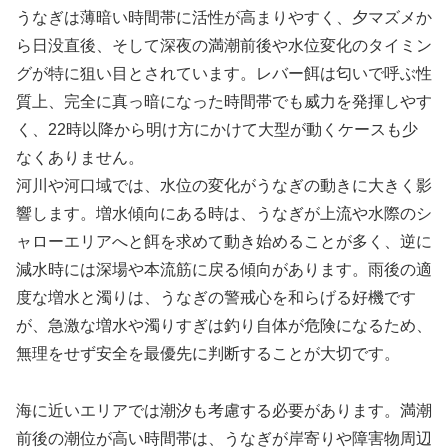
うなぎは薄暗い時間帯に活性が高まりやすく、夕マズメか
ら日没直後、そして深夜の満潮前後や水位変化のタイミン
グが特に狙い目とされています。レバー餌は匂いで呼ぶ性
質上、完全に真っ暗になった時間帯でも威力を発揮しやす
く、22時以降から明け方にかけて大型が動くケースも少
なくありません。
河川や河口域では、水位の変化がうなぎの動きに大きく影
響します。増水傾向にある時は、うなぎが上流や水際のシ
ャローエリアへと餌を求めて動き始めることが多く、逆に
減水時には深場や本流筋に戻る傾向があります。雨後の適
度な増水と濁りは、うなぎの警戒心を和らげる好機です
が、急激な増水や濁りすぎは釣り自体が危険になるため、
無理をせず安全を最優先に判断することが大切です。
海に近いエリアでは潮汐も考慮する必要があります。満潮
前後の潮位が高い時間帯は、うなぎが岸寄りや障害物周辺