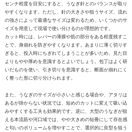
センチ程度を目安にすると、うなぎ針とのバランスが取り
やすくなります。ただし、針の大きさや狙うサイズ、流れ
の強さによって最適なサイズは変わるため、いくつかのサ
イズを用意して現場で使い分けるのが理想的です。
カット時には、レバーの薄膜や筋の部分をある程度残すこ
とで、身崩れを防ぎやすくなります。あまりに薄く切りす
ぎると、投入時にちぎれてしまうことが多いため、見た目
よりもやや厚めを意識するとよいでしょう。包丁はよく研
いだものを使い、引き切りを意識すると、断面が崩れにく
く整った形に切り分けられます。
また、うなぎのサイズが小さいと感じる場合や、アタリは
あるが掛からない状況では、短めのカットに変えて吸い込
みやすくする工夫も効果的です。逆に、大型のうなぎが狙
える本流筋や河口域では、やや大きめの短冊にして存在感
と匂いのボリュームを増やすことで、選択的に良型を狙う