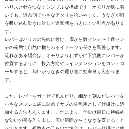
ハリスと針をつなぐシンプルな構成です。オモリが底に着
いても、道糸側で小さなアタリを拾いやすく、うなぎが餌
を吸い込む動きに対して違和感を与えにくい利点がありま
す。
レバーはハリスの先端に付け、底から数センチ〜十数セン
チの範囲で自然に横たわるイメージで長さを調整します。
流れがある場合は、オモリよりわずかに下流側にレバーが
位置するように、投入方向やラインテンションをコントロ
ールすると、匂いがうなぎの通り道に効率良く広がりま
す。
また、レバーをガーゼで包んだり、細かく刻んだレバーを
小さなメッシュ袋に詰めてサブの集魚用として仕掛けに追
加する方法もあります。これにより、仕掛け周辺に持続的
な匂いの帯を作り出し、広い範囲からうなぎを寄せること
ができます。複数本の竿を出す場合は、レバー仕掛けと他