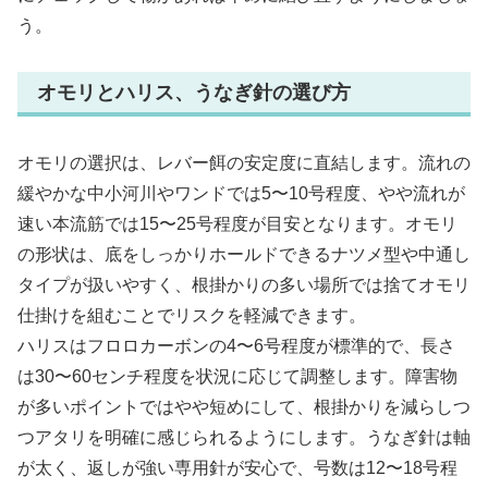
う。
オモリとハリス、うなぎ針の選び方
オモリの選択は、レバー餌の安定度に直結します。流れの
緩やかな中小河川やワンドでは5〜10号程度、やや流れが
速い本流筋では15〜25号程度が目安となります。オモリ
の形状は、底をしっかりホールドできるナツメ型や中通し
タイプが扱いやすく、根掛かりの多い場所では捨てオモリ
仕掛けを組むことでリスクを軽減できます。
ハリスはフロロカーボンの4〜6号程度が標準的で、長さ
は30〜60センチ程度を状況に応じて調整します。障害物
が多いポイントではやや短めにして、根掛かりを減らしつ
つアタリを明確に感じられるようにします。うなぎ針は軸
が太く、返しが強い専用針が安心で、号数は12〜18号程