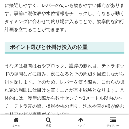
に接近しやすく、レバーの匂いも効きやすい傾向がありま
す。事前に潮位表や水位情報をチェックし、うなぎが動く
タイミングに合わせて釣り場に入ることで、効率的な釣行
計画を立てることができます。
ポイント選びと仕掛け投入の位置
うなぎは昼間は石やブロック、護岸の割れ目、テトラポッ
ドの隙間などに潜み、夜になるとその周辺を回遊しながら
餌を探します。そのため、レバーを使う際も、これらの隠
れ家の周囲に仕掛けを置くことが基本戦略となります。具
体的には、護岸の際から数十センチ〜1メートル以内のヘ
チ、テトラ帯の際、橋脚や杭の周り、沈木や草の根が絡む
エリアなどが有望ポイントです。
仕掛けを投入する際は、障害物に引っかけないように注意
ホーム
検索
トップ
サイドバー