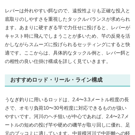
レバーは外れやすい餌なので、遠投性よりも正確な投入と
底取りのしやすさを重視したタックルバランスが求められ
ます。あまりに硬すぎる竿で力任せに投げると、レバーが
キャスト時に飛んでしまうことが多いため、竿の反発を活
かしながらスムーズに投げられるセッティングにすると快
適です。ここからは、具体的なタックル例と、レバー餌と
の相性の良い仕掛け構成を詳しく見ていきます。
おすすめロッド・リール・ライン構成
うなぎ釣りに用いるロッドは、2.4〜3.3メートル程度の長
さで、オモリ負荷10〜30号程度に対応できるものが扱い
やすいです。河川のヘチ狙いが中心であれば、2.4〜2.7メ
ートルの短めの投げ竿や硬めの磯竿が取り回しに優れ、足
元のブッコミに適しています。中規模河川で中距離への軽