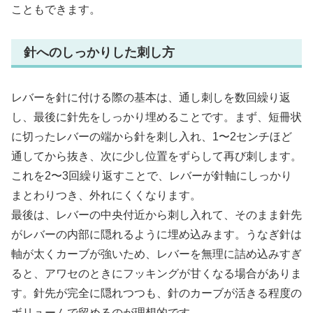
こともできます。
針へのしっかりした刺し方
レバーを針に付ける際の基本は、通し刺しを数回繰り返
し、最後に針先をしっかり埋めることです。まず、短冊状
に切ったレバーの端から針を刺し入れ、1〜2センチほど
通してから抜き、次に少し位置をずらして再び刺します。
これを2〜3回繰り返すことで、レバーが針軸にしっかり
まとわりつき、外れにくくなります。
最後は、レバーの中央付近から刺し入れて、そのまま針先
がレバーの内部に隠れるように埋め込みます。うなぎ針は
軸が太くカーブが強いため、レバーを無理に詰め込みすぎ
ると、アワセのときにフッキングが甘くなる場合がありま
す。針先が完全に隠れつつも、針のカーブが活きる程度の
ボリュームで留めるのが理想的です。