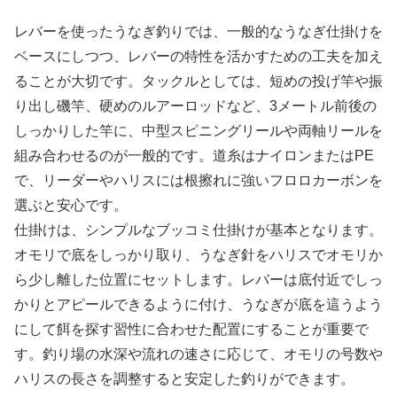
レバーを使ったうなぎ釣りでは、一般的なうなぎ仕掛けを
ベースにしつつ、レバーの特性を活かすための工夫を加え
ることが大切です。タックルとしては、短めの投げ竿や振
り出し磯竿、硬めのルアーロッドなど、3メートル前後の
しっかりした竿に、中型スピニングリールや両軸リールを
組み合わせるのが一般的です。道糸はナイロンまたはPE
で、リーダーやハリスには根擦れに強いフロロカーボンを
選ぶと安心です。
仕掛けは、シンプルなブッコミ仕掛けが基本となります。
オモリで底をしっかり取り、うなぎ針をハリスでオモリか
ら少し離した位置にセットします。レバーは底付近でしっ
かりとアピールできるように付け、うなぎが底を這うよう
にして餌を探す習性に合わせた配置にすることが重要で
す。釣り場の水深や流れの速さに応じて、オモリの号数や
ハリスの長さを調整すると安定した釣りができます。