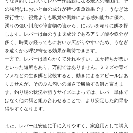
うなぎ釣りにおいてレバーが話題になる最大の理由は、そ
の強烈なにおいと血の成分が持つ集魚効果です。うなぎは
夜行性で、視覚よりも嗅覚や側線による感知能力に優れ、
濁りの強い川底や障害物の陰から、においを頼りに餌を探
します。レバーは血のうま味成分であるアミノ酸や鉄分が
多く、時間が経ってもにおいが広がりやすいため、うなぎ
を遠くから呼び寄せる効果が期待できます。
一方で、レバーは柔らかくて外れやすい、エサ持ちが悪い
といった短所もあり、万能ではありません。ミミズや青イ
ソメなどの生き餌と比較すると、動きによるアピールはあ
りませんが、そのぶん匂いの強さで勝負する餌と言えま
す。釣り場の状況や狙うサイズによっては、レバー単体で
はなく他の餌と組み合わせることで、より安定した釣果を
得やすくなります。
また、レバーは安価に手に入りやすく、家庭用として購入