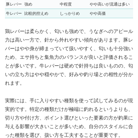
豚レバー
強め
中程度
やや高いが流通は多い
牛レバー
比較的控えめ
しっかりめ
やや高価
鶏レバーは柔らかく、匂いも強めで、うなぎへのアピール
力は高い一方で、針から外れやすい傾向があります。豚レ
バーはやや身が締まっていて扱いやすく、匂いも十分強い
ため、エサ持ちと集魚力のバランスが良いと評価されるこ
とが多いです。牛レバーは硬めで針持ちは良いものの、匂
いの立ち方はやや穏やかで、好みや釣り場との相性が分か
れます。
実際には、手に入りやすい種類を使って試してみるのが現
実的です。特定の種類だけが極端に釣れるというよりも、
切り方や付け方、ポイント選びといった要素の方が釣果に
与える影響が大きいことが多いため、自分のスタイルに合
った種類を選び、扱い方を工夫することが重要です。