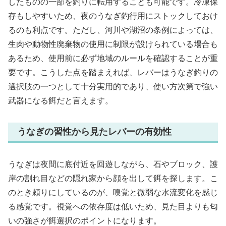
したものの一部を釣りに転用することも可能です。冷凍保
存もしやすいため、夜のうなぎ釣行用にストックしておけ
るのも利点です。ただし、河川や湖沼の条例によっては、
生肉や動物性廃棄物の使用に制限が設けられている場合も
あるため、使用前に必ず地域のルールを確認することが重
要です。こうした点を踏まえれば、レバーはうなぎ釣りの
選択肢の一つとして十分実用的であり、使い方次第で強い
武器になる餌だと言えます。
うなぎの習性から見たレバーの有効性
うなぎは夜間に底付近を回遊しながら、石やブロック、護
岸の割れ目などの隠れ家から顔を出して餌を探します。こ
のとき頼りにしているのが、嗅覚と微弱な水流変化を感じ
る感覚です。視覚への依存度は低いため、見た目よりも匂
いの強さが餌選択のポイントになります。