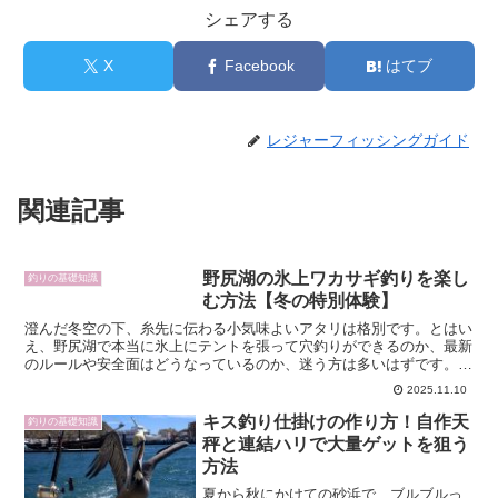
シェアする
X
Facebook
はてブ
レジャーフィッシングガイド
関連記事
野尻湖の氷上ワカサギ釣りを楽し
釣りの基礎知識
む方法【冬の特別体験】
澄んだ冬空の下、糸先に伝わる小気味よいアタリは格別です。とはい
え、野尻湖で本当に氷上にテントを張って穴釣りができるのか、最新
のルールや安全面はどうなっているのか、迷う方は多いはずです。本
稿では、検索意図に応えつつ、氷上の可否と理由、野尻湖で...
2025.11.10
キス釣り仕掛けの作り方！自作天
釣りの基礎知識
秤と連結ハリで大量ゲットを狙う
方法
夏から秋にかけての砂浜で、ブルブルっ