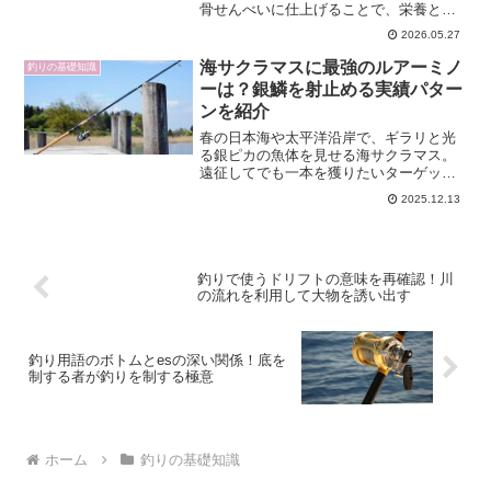
骨せんべいに仕上げることで、栄養と風
味、そして食感までも活かした一品が完
2026.05.27
成します。ここでは魚 骨せんべい 揚げ方
に焦点を当て、食材の選び方から下処
海サクラマスに最強のルアーミノ
釣りの基礎知識
理、揚げる温度・時間、...
ーは？銀鱗を射止める実績パター
ンを紹介
春の日本海や太平洋沿岸で、ギラリと光
る銀ピカの魚体を見せる海サクラマス。
遠征してでも一本を獲りたいターゲット
だからこそ、最強と呼べるミノー選びは
2025.12.13
大きなテーマになります。本記事では、
海 サクラマス 最強ルアー ミノーという
キーワードに沿って、...
釣りで使うドリフトの意味を再確認！川
の流れを利用して大物を誘い出す
釣り用語のボトムとesの深い関係！底を
制する者が釣りを制する極意
ホーム
釣りの基礎知識