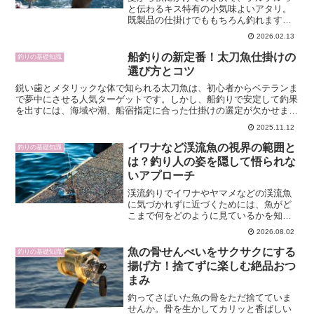
と伝わるキス特有の小気味よいアタリ。
既製品の仕掛けでももちろん釣れます
が、自分で仕掛けを作れるようになると
2026.02.13
飛距離・絡みにくさ・手返しの速さが一
段とアップし、釣果に大きな差が出ま
船釣りの新定番！太刀魚仕掛けの
釣りの基礎知識
す。この記事では、キス釣りの...
選び方とコツ
鋭い歯とメタリックな体で知られる太刀魚は、初心者からベテランま
で夢中にさせる人気ターゲットです。しかし、船釣りで安定して釣果
を出すには、海域や潮、船宿指定に合った仕掛けの選定が欠かせませ
ん。本記事では、テンヤとジギングの両軸で仕掛けを徹底比...
2025.11.12
イワナなど渓流魚の視界の範囲と
釣りの基礎知識
は？釣り人の姿を隠して悟られな
いアプローチ
渓流釣りでイワナやヤマメなどの渓流魚
に気づかれずに近づくためには、魚がど
こまで何をどのように見ているかを知る
ことが最も重要です。視界の範囲、視野
2026.08.02
角、モノキュラー／バイノキュラー視な
ど魚の視覚構造と、水面の屈折現象や水
魚の骨せんべいをサクサクにする
釣りの基礎知識
の透明度などの環境要因が...
揚げ方！捨てずに楽しむ絶品おつ
まみ
釣ってさばいた魚の骨をただ捨てていま
せんか。骨を生かしてカリッと香ばしい