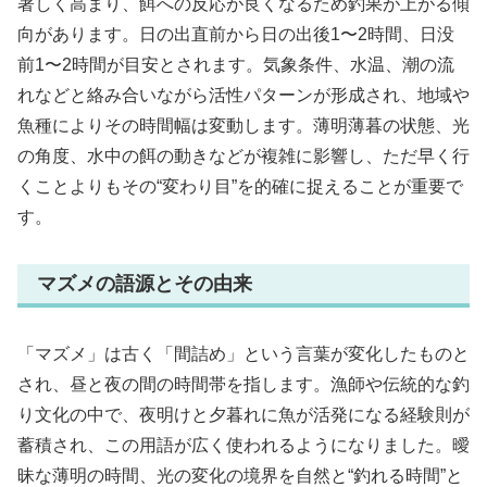
著しく高まり、餌への反応が良くなるため釣果が上がる傾
向があります。日の出直前から日の出後1〜2時間、日没
前1〜2時間が目安とされます。気象条件、水温、潮の流
れなどと絡み合いながら活性パターンが形成され、地域や
魚種によりその時間幅は変動します。薄明薄暮の状態、光
の角度、水中の餌の動きなどが複雑に影響し、ただ早く行
くことよりもその“変わり目”を的確に捉えることが重要で
す。
マズメの語源とその由来
「マズメ」は古く「間詰め」という言葉が変化したものと
され、昼と夜の間の時間帯を指します。漁師や伝統的な釣
り文化の中で、夜明けと夕暮れに魚が活発になる経験則が
蓄積され、この用語が広く使われるようになりました。曖
昧な薄明の時間、光の変化の境界を自然と“釣れる時間”と