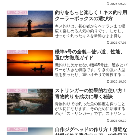
かせません。初心者でも効率良くクエを
2025.09.29
釣り上げるため、仕掛けの基本構成から
おすすめのタイプ、作り方、餌とのマッ
釣りをもっと楽しく！キス釣り用
釣りの基礎知識
チング、そしてタックル選び...
クーラーボックスの選び方
キス釣りは、初心者からベテランまで幅
広く楽しめる人気の釣りです。しかし、
せっかく釣ったキスを新鮮なまま持ち帰
るには、クーラーボックス選びが非常に
2025.07.08
重要です。「どんなクーラーボックスを
選べばいいの？」「本当に必要な容量や
磯竿5号の全貌—使い道、性能、
釣りの基礎知識
保冷力は？」など、悩む方...
選び方徹底ガイド
磯釣りに欠かせない磯竿5号は、硬さとパ
ワーが大きな特徴です。引きの強い大型
魚を狙ったり、重いオモリで遠投する釣
りに適しています。この記事では磯竿5号
2025.10.06
の使い道や性能、おすすめモデルを最新
情報をカバーして徹底解説します。近年
ストリンガーの効果的な使い方！
釣りの基礎知識
は磯竿の技術進化で素...
青物釣りを成功に導く秘訣
青物釣りでは釣った魚の鮮度を保つこと
が大切になります。そのために活躍する
のが「ストリンガー」です。ストリンガ
ーは、ブリやカンパチなどの青物を生か
2025.09.19
したまま水中に保管できる道具で、釣果
をおいしさにつなげる必須アイテムと言
自作ジグヘッドの作り方！身近な
釣りの基礎知識
えます。この記事では、ス...