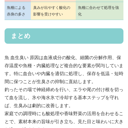
魚種による
臭みが出やすく酸化の
魚種に合わせて処理を強
赤身の多さ
影響を受けやすい
化
まとめ
魚 血生臭い 原因は血液成分の酸化、細菌の分解作用、保
存温度や魚種・内臓処理など複合的な要素が関与していま
す。特に血合いや内臓を適切に処理し、保存を低温・短時
間に保つことが生臭さの抑制に直結します。
釣ったその場で神経締めを行い、エラや尾の付け根を切っ
て血を流し、氷や海水氷で冷却する基本ステップを守れ
ば、生臭みは劇的に改善します。
家庭での調理時にも酸処理や香味野菜の活用を合わせるこ
とで、素材本来の旨味が引き立ち、見た目と味わいに大き