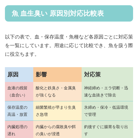
魚 血生臭い 原因別対応比較表
以下の表で、血・保存温度・魚種など各原因ごとに対応策
を一覧にしています。用途に応じて比較でき、魚を扱う際
に役立ちます。
原因
影響
対応策
血液の残留
酸化と鉄臭さ・金属臭
神経締め・エラ切断・迅
（血合い）
が強くなる
速な血抜きで除去
保存温度の
細菌繁殖が早まり生臭
氷締め・保冷・低温環境
高温・放置
さ急増
で管理
内臓処理の
内臓からの腐敗臭や餌
釣後すぐに腸胃を取り出
遅れ
の臭いが浸透
す