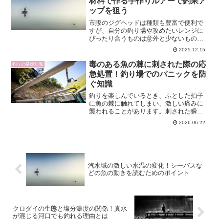
材料で作る手作りルアーで釣果ア
ップを狙う
市販のジグヘッドは種類も豊富で便利で
すが、自分の釣り場や攻めたいレンジに
ぴったり合うものは意外と少ないもので
す。そんな時に役立つのが、自作ジグヘ
2025.12.15
ッドです。重さやフックサイズ、形状を
自由に調整でき、コストも抑えられま
毒のある魚の棘に刺された際の応
釣りの基礎知識
す。本記事では、初めての方...
急処置！釣り場でのパニックを防
ぐ知識
釣りを楽しんでいるとき、ふとした拍子
に魚の棘に触れてしまい、激しい痛みに
襲われることがあります。刺された瞬間
の動揺や痛みは想像以上で、正しい応急
2026.06.22
処置を知っているかどうかでその後の症
状や回復に大きな差が出ます。ここでは
「魚 毒 棘 応急処置」...
汽水域の激しい水温の変化！シーバスな
どの魚の動きを読むためのポイント
クロダイの生態と塩分濃度の関係！真水
が混じる河口でも釣れる理由とは