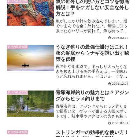
魚の針外しの使い方とコツを徹底
釣りの基礎知識
解説！手をケガしない安全な外し
方とは？
魚がしっかり針を飲み込んでしまい、指
でつまんでも全く外れない。無理に引っ
張ったらハリスが切れて、魚も弱ってし
まった。このような経験は、海釣りでも
2026.03.28
淡水でも誰もが通る悩みです。そんなと
きに頼りになるのが針外しですが、正し
うなぎ釣りの最強仕掛けはこれ！
釣りの基礎知識
い使い方や角度のコツを知...
夜の泥底からウナギを誘い出す秘
策を伝授
夜の川や用水路で、ずっしり太ったうな
ぎを抜き上げるあの手応えは、一度味わ
うと忘れられません。とはいえ、うなぎ
は警戒心が強く、適当な仕掛けやエサで
2025.12.27
はなかなか姿を見せてくれない魚でもあ
ります。この記事では、うなぎ釣りに長
青塚海岸釣りの魅力とは？アジン
釣りの基礎知識
く取り組んできた視点から...
グからヒラメ釣りまで
青塚海岸は、アジングからヒラメ釣りま
で幅広いターゲットが狙える人気スポッ
トです。駐車場やアクセスの良さも魅力
で、初心者からベテランまで多くの釣り
2025.07.31
人が集まります。この記事では、青塚海
岸の基本情報やおすすめの釣り方、最新
ストリンガーの効果的な使い方！
釣りの基礎知識
の釣果情報に加え、周辺の...