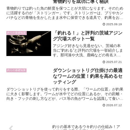
青物釣りを成功に導く秘訣
青物釣りでは釣った魚の鮮度を保つことが大切になります。そのため
に活躍するのが「ストリンガー」です。ストリンガーは、ブリやカン
パチなどの青物を生かしたまま水中に保管できる道具で、釣果をおい
しさにつなげる必須アイテムと言えます。この記事では、ス...
2025.09.19
「釣れる！」と評判の茨城アジン
釣りの基礎知識
グ穴場スポット一覧
アジング好きなら見逃せない、茨城の本
当に“釣れる”と評判の穴場を一挙紹介しま
す。那珂湊や大洗、鹿嶋などの有名スポ
ットだけでなく、地元アングラーに親し
2025.07.21
まれている意外な場所や、家族連れでも
安心して楽しめるポイントも詳しく解
ダウンショットリグ仕掛けの最適
釣りの基礎知識
説。アジングの基本や、...
なワームの位置！釣果を高めるセ
ッティング
ダウンショットリグを使って釣りをする際、「ワームの位置」が釣果
に大きく影響します。ワームが水中でどの位置にあるか、その距離・
向き・フックの刺し方などが、バス等の魚がワームを認識して食いつ
くかどうかを左右します。この記事では、仕掛けの構造から...
2026.07.12
釣りの基本であるウキ釣りの仕組み！ア