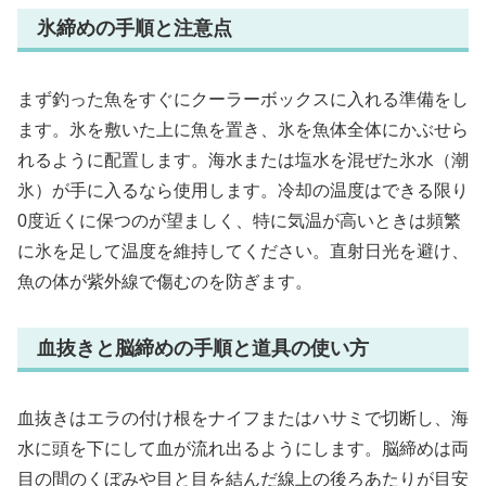
氷締めの手順と注意点
まず釣った魚をすぐにクーラーボックスに入れる準備をし
ます。氷を敷いた上に魚を置き、氷を魚体全体にかぶせら
れるように配置します。海水または塩水を混ぜた氷水（潮
氷）が手に入るなら使用します。冷却の温度はできる限り
0度近くに保つのが望ましく、特に気温が高いときは頻繁
に氷を足して温度を維持してください。直射日光を避け、
魚の体が紫外線で傷むのを防ぎます。
血抜きと脳締めの手順と道具の使い方
血抜きはエラの付け根をナイフまたはハサミで切断し、海
水に頭を下にして血が流れ出るようにします。脳締めは両
目の間のくぼみや目と目を結んだ線上の後ろあたりが目安