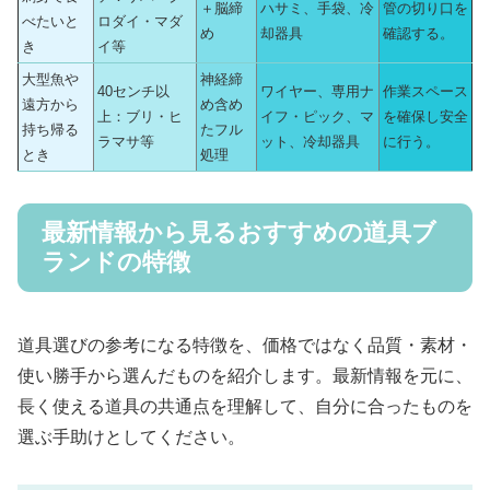
＋脳締
ハサミ、手袋、冷
管の切り口を
べたいと
ロダイ・マダ
め
却器具
確認する。
き
イ等
大型魚や
神経締
40センチ以
ワイヤー、専用ナ
作業スペース
遠方から
め含め
上：ブリ・ヒ
イフ・ピック、マ
を確保し安全
持ち帰る
たフル
ラマサ等
ット、冷却器具
に行う。
とき
処理
最新情報から見るおすすめの道具ブ
ランドの特徴
道具選びの参考になる特徴を、価格ではなく品質・素材・
使い勝手から選んだものを紹介します。最新情報を元に、
長く使える道具の共通点を理解して、自分に合ったものを
選ぶ手助けとしてください。