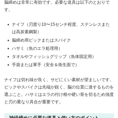
脳締めは非常に有効です。必要な道具は以下のとおりで
す。
ナイフ（刃渡り10〜15センチ程度、ステンレスまた
は高炭素鋼製）
脳締め用ピックまたはスパイク
ハサミ（魚のエラ処理用）
タオルやフィッシュグリップ（魚体固定用）
手袋または軍手（安全＆衛生面で）
ナイフは切れ味が良く、サビにくい素材が望ましいです。
ピックやスパイクは先端が鋭く、脳の位置に達するものを
選ぶこと。ハサミはエラの付け根や硬い骨を切るため強度
と刃の重なり具合が重要です。
神経締めに必要な道具と使い方のポイント