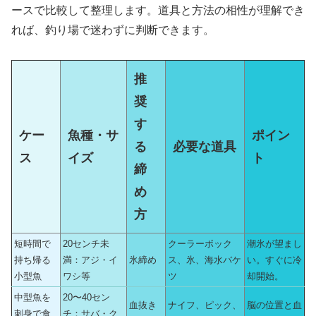
ースで比較して整理します。道具と方法の相性が理解でき
れば、釣り場で迷わずに判断できます。
推
奨
す
ケー
魚種・サ
ポイン
る
必要な道具
ス
イズ
ト
締
め
方
短時間で
20センチ未
クーラーボック
潮氷が望まし
持ち帰る
満：アジ・イ
氷締め
ス、氷、海水バケ
い。すぐに冷
小型魚
ワシ等
ツ
却開始。
中型魚を
20〜40セン
血抜き
ナイフ、ピック、
脳の位置と血
刺身で食
チ：サバ・ク