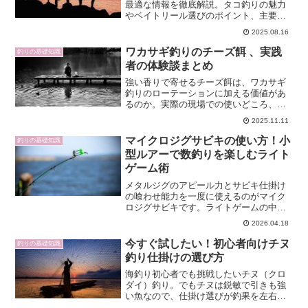
最適な情報を徹底解説。タコ釣りの魅力
やベイトリール選びのポイント、主要メ
ーカー別のおすすめリール、そして選び
2025.08.16
方のコツまで幅広く網羅しています。
「タコ釣り ベイトリール」で迷っている
ワカサギ釣りのチーズ餌 、実践
釣りの基礎知識
初心者から経験者まで納得...
者の体験談まとめ
強い香りで寄せるチーズ餌は、ワカサギ
釣りのローテーションに加える価値があ
るのか。実際の現場での使いどころ、作
り方、付け方、他餌との使い分けまでを
2025.11.11
専門的に解説します。本稿では、初心者
でも再現しやすい手順に絞りつつ、経験
マイクロジグサビキの使い方！小
釣りの基礎知識
者が知りたい一歩踏み込ん...
型ルアーで数釣りを楽しむライト
ゲーム術
メタルジグのアピール力とサビキ仕掛け
の喰わせ能力を一度に使えるのがマイク
ロジグサビキです。ライトゲームの中で
も今もっとも手軽に「とにかく魚を釣り
2026.04.18
たい」人に向いたリグと言えます。本記
事では、マイクロ ジグサビキ 使い方の基
今すぐ試したい！初心者向けチヌ
釣りの基礎知識
本から、状況別のアク...
釣り仕掛けの選び方
海釣り初心者でも挑戦したいチヌ（クロ
ダイ）釣り。でもチヌは鋭敏で引きも強
い魚なので、仕掛け選びが釣果を左右し
ます。初心者向けのチヌ釣り仕掛けはシ