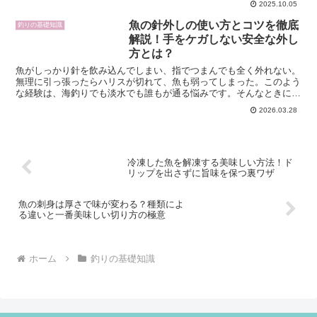
2025.10.05
ンプルで扱いやすいものを選ぶのがコツ
です。この記事では2025年最新の情報を
魚の針外しの使い方とコツを徹底
釣りの基礎知識
もとに、タックル選び...
解説！手をケガしない安全な外し
方とは？
魚がしっかり針を飲み込んでしまい、指でつまんでも全く外れない。
無理に引っ張ったらハリスが切れて、魚も弱ってしまった。このよう
な経験は、海釣りでも淡水でも誰もが通る悩みです。そんなときに頼
りになるのが針外しですが、正しい使い方や角度のコツを知...
2026.03.28
冷凍した魚を解凍する美味しい方法！ド
リップを出さずに旨味を保つ裏ワザ
魚の刺身は厚さで味が変わる？種類によ
る違いと一番美味しい切り方の極意
ホーム
釣りの基礎知識