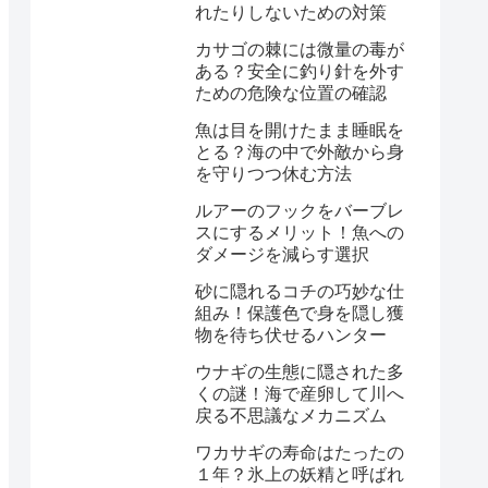
れたりしないための対策
カサゴの棘には微量の毒が
ある？安全に釣り針を外す
ための危険な位置の確認
魚は目を開けたまま睡眠を
とる？海の中で外敵から身
を守りつつ休む方法
ルアーのフックをバーブレ
スにするメリット！魚への
ダメージを減らす選択
砂に隠れるコチの巧妙な仕
組み！保護色で身を隠し獲
物を待ち伏せるハンター
ウナギの生態に隠された多
くの謎！海で産卵して川へ
戻る不思議なメカニズム
ワカサギの寿命はたったの
１年？氷上の妖精と呼ばれ