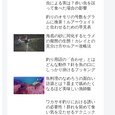
虫による害は？赤い虫を誤
って食べた場合の影響
釣りのオモリの号数をグラ
ムに換算！ルアーウェイト
と合わせるための早見表
海底の砂に同化するヒラメ
の擬態の生態！カレイとの
見分け方やルアー攻略法
釣り用語の「合わせ」とは
どんな動作？針を魚の口に
しっかり掛けるフッキング
魚料理のなめろうの面白い
語源とは？皿まで舐めたく
なるほど美味しい漁師飯
ワカサギ釣りにおける誘い
の必要性！群れを留めて食
い気を立たせるテクニック