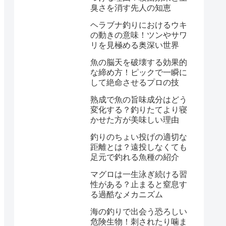
臭さを消す先人の知恵
ヘラブナ釣りにおけるウキ
の動きの意味！ツンやサワ
リを見極める奥深い世界
魚の脳天を破壊する効果的
な締め方！ピックで一瞬に
して絶命させるプロの技
熟成で魚の旨味成分はどう
変化する？釣りたてより寝
かせた方が美味しい理由
釣りのちょい投げの適切な
距離とは？遠投しなくても
足元で釣れる魚種の紹介
マグロは一生泳ぎ続ける習
性がある？止まると窒息す
る過酷なメカニズム
海の釣りで出会う恐ろしい
危険生物！刺されたり噛ま