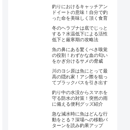
釣りにおけるキャッチアン
ドイートの意味！自分で釣
った命を美味しく頂く食育
冬のヘラブナは底でじっと
する？水温低下による活性
低下と厳寒期の攻略法
魚の鼻にある驚くべき嗅覚
の役割！わずかな血の匂い
をかぎ分けるサメの脅威
川のヨシ原は魚にとって最
高の隠れ家！アシ際を狙っ
てブラックバスを引き出す
釣り中の水没からスマホを
守る防水の対策！突然の雨
に備える便利グッズ紹介
急な減水時に魚はどんな行
動をとる？深場への移動パ
ターンを読み釣果アップ