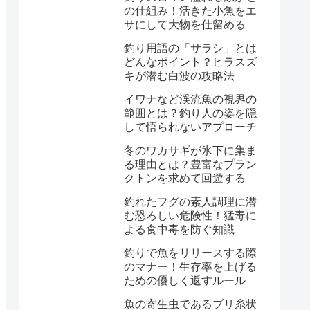
の仕組み！活きた小魚をエ
サにして大物を仕留める
釣り用語の「サラシ」とは
どんなポイント？ヒラスズ
キが潜む白波の攻略法
イワナなど渓流魚の視界の
範囲とは？釣り人の姿を隠
して悟られないアプローチ
冬のワカサギが氷下に集ま
る理由とは？豊富なプラン
クトンを求めて回遊する
釣れたフグの素人調理に潜
む恐ろしい危険性！猛毒に
よる食中毒を防ぐ知識
釣りで魚をリリースする際
のマナー！生存率を上げる
ための優しく返すルール
魚の寄生虫であるブリ糸状