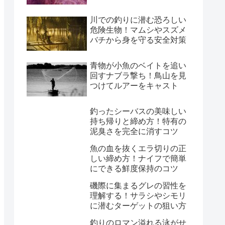
川での釣りに潜む恐ろしい
危険生物！マムシやスズメ
バチから身を守る安全対策
青物が小魚のベイトを追い
回すナブラ撃ち！鳥山を見
つけてルアーをキャスト
釣ったシーバスの美味しい
持ち帰りと締め方！特有の
泥臭さを完全に消すコツ
魚の血を抜くエラ切りの正
しい締め方！ナイフで簡単
にできる鮮度保持のコツ
磯際に集まるグレの習性を
理解する！サラシやシモリ
に潜むターゲットの狙い方
釣りのロマン溢れる泳がせ