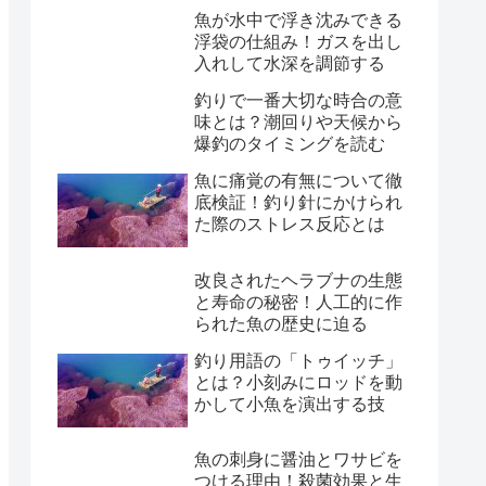
魚が水中で浮き沈みできる
浮袋の仕組み！ガスを出し
入れして水深を調節する
釣りで一番大切な時合の意
味とは？潮回りや天候から
爆釣のタイミングを読む
魚に痛覚の有無について徹
底検証！釣り針にかけられ
た際のストレス反応とは
改良されたヘラブナの生態
と寿命の秘密！人工的に作
られた魚の歴史に迫る
釣り用語の「トゥイッチ」
とは？小刻みにロッドを動
かして小魚を演出する技
魚の刺身に醤油とワサビを
つける理由！殺菌効果と生