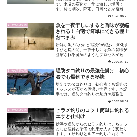
で、水温の変化が非常に激しい場所で
す。特に潮汐、降雨、日照などが複雑に
絡み合って、短時間で水温が上下するこ
2026.06.25
とがあります。シーバスをはじめとした
魚たちはこの変動を敏感に感じ取り、行
魚を一夜干しにすると旨味が凝縮
釣りの基礎知識
動や生理に大きな影響を受け...
される！自宅で簡単にできる極上
おつまみ
新鮮な魚の“水分”と“塩分”が絶妙に変化す
るひと晩の間、一夜干しには魚の旨味が
凝縮される魔法のようなプロセスがあり
ます。干すことによって飛ぶ水分、塩が
2026.07.10
肉に染み込む過程、酵素の働きなどが複
雑に絡み合い、風味が深く、香ばしくな
堤防タコ釣りの最強仕掛け！初心
釣りの基礎知識
るのです。この記事...
者でも爆釣できる秘訣
堤防でのタコ釣りは、初心者でも爆釣の
チャンスが広がる奥深い世界です。本記
事では、堤防タコ釣りの魅力や最強仕掛
けの選び方、釣果アップのテクニックま
2025.08.03
で徹底解説。手軽に手に入るアイテムや
自作方法、さらに体験談や最新のおすす
ヒラメ釣りのコツ！簡単に釣れる
釣りの基礎知識
め釣具情報も網羅していま...
エサと仕掛け
砂浜や堤防からのヒラメ釣りは、ちょっ
とした理解と準備で釣果が大きく変わり
ます。エサ釣りとルアー釣りの両方で結