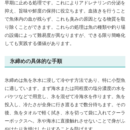
早期に止める処理です。これによりアドレナリンの分泌を
抑え、旨味や鮮度の保持に役立ちます。血抜きを行うこと
で魚体内の血が残らず、これも臭みの原因となる物質を取
り除くことができます。これらの処理は魚の種類や釣り場
の設備によって難易度が異なりますが、できる限り簡略化
しても実践する価値があります。
氷締めの具体的な手順
氷締めは魚を氷水に浸して冷やす方法であり、特に小型魚
に適しています。まず海水または同程度の塩分濃度の水を
バケツなどで用意し、氷を混ぜて冷海水を作ります。魚を
投入し、冷たさが全身に行き渡るまで数分待ちます。その
後、魚をタオルで軽く拭き、水を切って袋に入れてクーラ
ーボックスへ。氷や海水に直接触れさせないことで身がふ
やけたり氷焼けしたりすることを防げます。