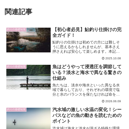
関連記事
【初心者必見】鮎釣り仕掛けの完
釣りの基礎知識
全ガイド！
鮎釣りの仕掛けは初めての方には難しそ
うに思えるかもしれませんが、基本さえ
押さえれば安心して楽しめます。本記事
では、鮎釣りに必要な道具や仕掛けの役
2025.10.08
割、作り方を詳しく解説します。特に
2025年現在、注目されているアユルアー
魚はどうやって浸透圧を調節して
釣りの基礎知識
（アユイング）などの最...
いる？淡水と海水で異なる驚きの
仕組み
魚たちは、淡水や海水といった異なる水
域で暮らしており、それぞれの環境で塩
分と水のバランスを保たなければ命を維
持できません。浸透圧とは何か、どのよ
2026.06.09
うに体内の水と塩を調節しているのか、
淡水魚・海水魚・汽水魚で何が違うのか
汽水域の激しい水温の変化！シー
釣りの基礎知識
――これらの疑問に、最新...
バスなどの魚の動きを読むための
ポイント
汽水域は海水と淡水が混ざる特殊な環境