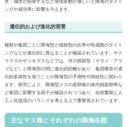
水・減水が頻発するなど環境変動が激しいと降海のタイミ
ングや成功率に影響を与えます。
遺伝的および進化的背景
種類や集団ごとに降海型と残留型の比率や性成熟のタイミ
ングなどが遺伝的に異なることが確認されています。サク
ラマスやサツキマスなどでは、河川残留型（ヤマメ・アマ
ゴなど）と降海型の間に遺伝的距離があり、集団構造や遺
伝的多様性を保つことが降海型の予測性や持続性に関わり
ます。研究により、降海型メスの産卵後の体内残留卵率な
ど集団に影響する因子が確認されつつあり、自然繁殖と人
工ふ化放流のバランスを考える上で重要視されています。
主なマス種とそれぞれの降海生態