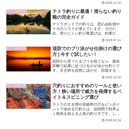
淡水と海水が混じる独特の環境や、遠浅
2025.12.22
の地形、強烈な引きを見せる大型シーバ
スに対応するためには、一般的なシーバ
テトラ釣りに最適！滑らない釣り
釣りの基礎知識
スタックルとは少し異なる...
靴の完全ガイド
テトラポッドでの釣りは、思わぬ転倒や
ケガのリスクが潜んでいます。そのた
め、滑りにくい釣り靴選びは、釣果だけ
でなく安全面でも非常に重要です。この
2025.07.11
記事では、テトラ釣りに最適な靴のタイ
プや選び方、人気モデルや口コミ、さら
堤防でのブリ泳がせ仕掛けの選び
釣りの基礎知識
に長く使うためのメンテナン...
方 | 今すぐ試したい！
堤防から堂々たるブリを狙うなら、最短
距離で結果に近づけるのが泳がせ釣りで
す。生き餌を自然に泳がせ、回遊するブ
リの捕食スイッチを直撃します。本記事
2025.10.26
では、仕掛けの基本からタックル選定、
餌の扱い、時期と潮、アタリの見極めと
穴釣りにおすすめのリールと使い
釣りの基礎知識
取り込み、安全とマナーま...
方！狭い場所で威力を発揮するベ
イト＆スピニング選び
テトラのすき間や岩礁帯の穴をピンポイ
ントで攻める穴釣りは、短時間で効率よ
く根魚を狙える人気の釣り方です。しか
し「どんなリールを使えばいいのか」
2026.02.24
「ベイトとスピニングのどちらが向いて
いるのか」「扱い方のコツが分からな