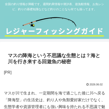
全国の釣り情報が満載です。週間釣果情報や潮汐表、遊漁船情報、お魚レシ
ピ、釣りの基礎知識などなど釣りのことなら何でも揃ってます。
マスの降海という不思議な生態とは？海と
川を行き来する回遊魚の秘密
[PR]
2026.06.02
マスが川で生まれ、一定期間を海で過ごした後に川へ戻る
「降海型」の生活史は、釣り人や魚類愛好家だけでなく、
生態学者や資源管理者にも強い興味を持たれる不思議で魅