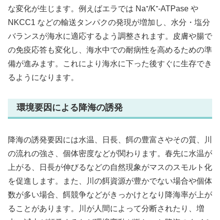
な変化が生じます。例えばエラでは Na⁺/K⁺‐ATPase や
NKCC1 などの輸送タンパクの発現が増加し、水分・塩分
バランスが海水に適応するよう調整されます。皮膚や腸で
の免疫応答も変化し、海水中での耐病性を高めるための準
備が進みます。これにより海水に下った後すぐに生存でき
るようになります。
環境要因による降海の誘発
降海の誘発要因には水温、日長、餌の豊富さやその質、川
の流れの強さ、個体密度などが関わります。春先に水温が
上がる、日長が伸びるなどの自然現象がマスのスモルト化
を促進します。また、川の餌資源が豊かでない場合や個体
数が多い場合、餌競争などがきっかけとなり降海率が上が
ることがあります。川が人間によって分断されたり、増