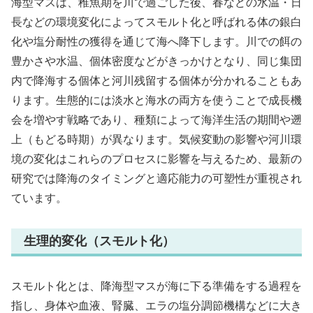
海型マスは、稚魚期を川で過ごした後、春などの水温・日
長などの環境変化によってスモルト化と呼ばれる体の銀白
化や塩分耐性の獲得を通じて海へ降下します。川での餌の
豊かさや水温、個体密度などがきっかけとなり、同じ集団
内で降海する個体と河川残留する個体が分かれることもあ
ります。生態的には淡水と海水の両方を使うことで成長機
会を増やす戦略であり、種類によって海洋生活の期間や遡
上（もどる時期）が異なります。気候変動の影響や河川環
境の変化はこれらのプロセスに影響を与えるため、最新の
研究では降海のタイミングと適応能力の可塑性が重視され
ています。
生理的変化（スモルト化）
スモルト化とは、降海型マスが海に下る準備をする過程を
指し、身体や血液、腎臓、エラの塩分調節機構などに大き