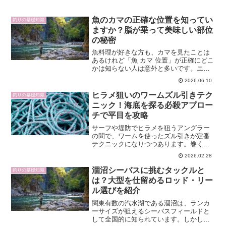
魚のカマの正確な位置を知ってい
釣りの基礎知識
ますか？脂が乗って美味しい部位
の秘密
魚料理が好きな方も、カマを見たことは
あるけれど「魚 カマ 位置」が正確にどこ
かは知らない人は意外と多いです。エラ
の後ろ、胸ビレのそば、少し頭寄りのあ
2026.06.10
の骨と肉が交じる部位――それがカマで
す。この記事では、魚 カマ 位置というキ
ヒラメ狙いのワームズル引きテク
釣りの基礎知識
ーワードを念頭に...
ニック！海底を探る必殺アプロー
チで平目を攻略
サーフや堤防でヒラメを狙うアングラー
の間で、ワームを使ったズル引きが定番
テクニックになりつつあります。巻くだ
けのミノーやメタルジグでは反応しない
2026.02.28
渋い状況でも、底を丁寧に引くズル引き
なら口を使わせられることが多いです。
涸沼シーバスに挑むタックルと
釣りの基礎知識
本記事では、ヒラメの習性...
は？大型を仕留めるロッド・リー
ル選びを紹介
関東有数の汽水湖である涸沼は、ランカ
ーサイズが狙えるシーバスフィールドと
して全国的に知られています。しかし、