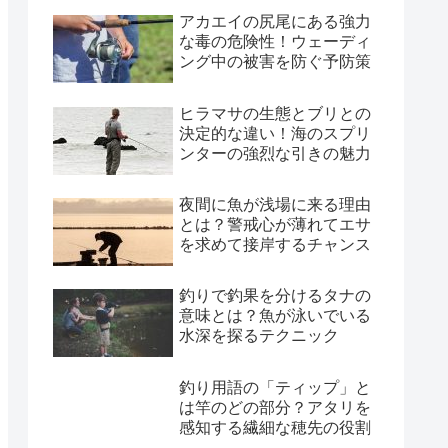
アカエイの尻尾にある強力
な毒の危険性！ウェーディ
ング中の被害を防ぐ予防策
ヒラマサの生態とブリとの
決定的な違い！海のスプリ
ンターの強烈な引きの魅力
夜間に魚が浅場に来る理由
とは？警戒心が薄れてエサ
を求めて接岸するチャンス
釣りで釣果を分けるタナの
意味とは？魚が泳いでいる
水深を探るテクニック
釣り用語の「ティップ」と
は竿のどの部分？アタリを
感知する繊細な穂先の役割