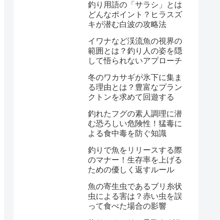
釣り用語の「サラシ」とは
どんなポイント？ヒラスズ
キが潜む白波の攻略法
イワナなど渓流魚の視界の
範囲とは？釣り人の姿を隠
して悟られないアプローチ
冬のワカサギが氷下に集ま
る理由とは？豊富なプラン
クトンを求めて回遊する
釣れたフグの素人調理に潜
む恐ろしい危険性！猛毒に
よる食中毒を防ぐ知識
釣りで魚をリリースする際
のマナー！生存率を上げる
ための優しく返すルール
魚の寄生虫であるブリ糸状
虫による害は？赤い虫を誤
って食べた場合の影響