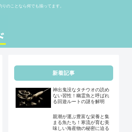
釣りのことなら何でも揃ってます。
新着記事
神出鬼没なタチウオの読め
ない習性！幽霊魚と呼ばれ
る回遊ルートの謎を解明
親潮が運ぶ豊富な栄養と集
まる魚たち！寒流が育む美
味しい海産物の秘密に迫る