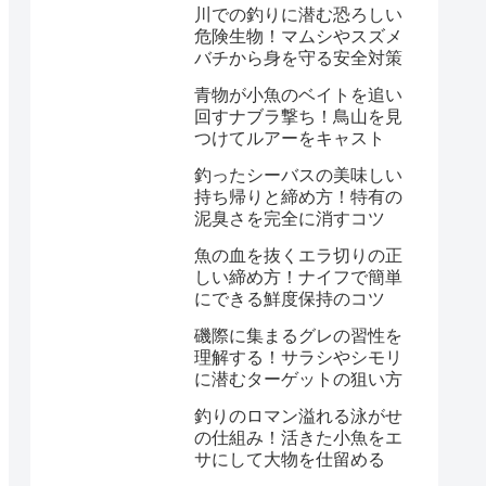
川での釣りに潜む恐ろしい
危険生物！マムシやスズメ
バチから身を守る安全対策
青物が小魚のベイトを追い
回すナブラ撃ち！鳥山を見
つけてルアーをキャスト
釣ったシーバスの美味しい
持ち帰りと締め方！特有の
泥臭さを完全に消すコツ
魚の血を抜くエラ切りの正
しい締め方！ナイフで簡単
にできる鮮度保持のコツ
磯際に集まるグレの習性を
理解する！サラシやシモリ
に潜むターゲットの狙い方
釣りのロマン溢れる泳がせ
の仕組み！活きた小魚をエ
サにして大物を仕留める