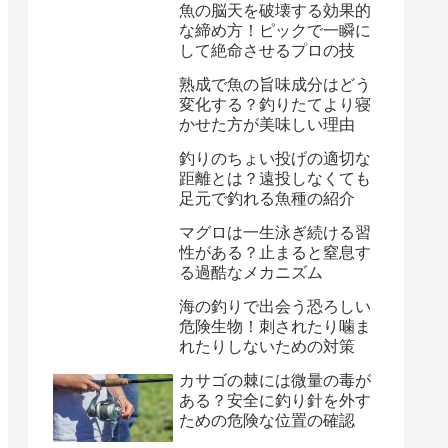
魚の脳天を破壊する効果的
な締め方！ピックで一瞬に
して絶命させるプロの技
熟成で魚の旨味成分はどう
変化する？釣りたてより寝
かせた方が美味しい理由
釣りのちょい投げの適切な
距離とは？遠投しなくても
足元で釣れる魚種の紹介
マグロは一生泳ぎ続ける習
性がある？止まると窒息す
る過酷なメカニズム
海の釣りで出会う恐ろしい
危険生物！刺されたり噛ま
れたりしないための対策
カサゴの棘には微量の毒が
ある？安全に釣り針を外す
ための危険な位置の確認