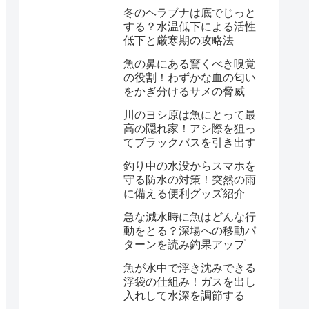
冬のヘラブナは底でじっと
する？水温低下による活性
低下と厳寒期の攻略法
魚の鼻にある驚くべき嗅覚
の役割！わずかな血の匂い
をかぎ分けるサメの脅威
川のヨシ原は魚にとって最
高の隠れ家！アシ際を狙っ
てブラックバスを引き出す
釣り中の水没からスマホを
守る防水の対策！突然の雨
に備える便利グッズ紹介
急な減水時に魚はどんな行
動をとる？深場への移動パ
ターンを読み釣果アップ
魚が水中で浮き沈みできる
浮袋の仕組み！ガスを出し
入れして水深を調節する