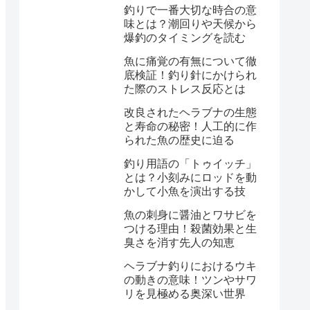
釣りで一番大切な時合の意
味とは？潮回りや天候から
爆釣のタイミングを読む
魚に痛覚の有無について徹
底検証！釣り針にかけられ
た際のストレス反応とは
改良されたヘラブナの生態
と寿命の秘密！人工的に作
られた魚の歴史に迫る
釣り用語の「トゥイッチ」
とは？小刻みにロッドを動
かして小魚を演出する技
魚の刺身に醤油とワサビを
つける理由！殺菌効果と生
臭さを消す先人の知恵
ヘラブナ釣りにおけるウキ
の動きの意味！ツンやサワ
リを見極める奥深い世界