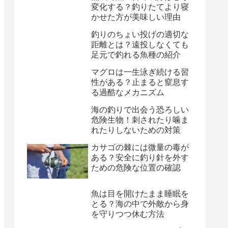
変化する？釣りたてより寝
かせた方が美味しい理由
釣りのちょい投げの適切な
距離とは？遠投しなくても
足元で釣れる魚種の紹介
マグロは一生泳ぎ続ける習
性がある？止まると窒息す
る過酷なメカニズム
海の釣りで出会う恐ろしい
危険生物！刺されたり噛ま
れたりしないための対策
カサゴの棘には微量の毒が
ある？安全に釣り針を外す
ための危険な位置の確認
魚は目を開けたまま睡眠を
とる？海の中で外敵から身
を守りつつ休む方法