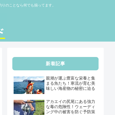
釣りのことなら何でも揃ってます。
新着記事
親潮が運ぶ豊富な栄養と集
まる魚たち！寒流が育む美
味しい海産物の秘密に迫る
アカエイの尻尾にある強力
な毒の危険性！ウェーディ
ング中の被害を防ぐ予防策