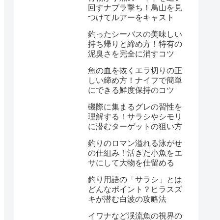
回すナブラ撃ち！鳥山を見
つけてルアーをキャスト
釣ったシーバスの美味しい
持ち帰りと締め方！特有の
泥臭さを完全に消すコツ
魚の血を抜くエラ切りの正
しい締め方！ナイフで簡単
にできる鮮度保持のコツ
磯際に集まるグレの習性を
理解する！サラシやシモリ
に潜むターゲットの狙い方
釣りのロマン溢れる泳がせ
の仕組み！活きた小魚をエ
サにして大物を仕留める
釣り用語の「サラシ」とは
どんなポイント？ヒラスズ
キが潜む白波の攻略法
イワナなど渓流魚の視界の