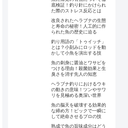
底検証！釣り針にかけられ
た際のストレス反応とは
改良されたヘラブナの生態
と寿命の秘密！人工的に作
られた魚の歴史に迫る
釣り用語の「トゥイッチ」
とは？小刻みにロッドを動
かして小魚を演出する技
魚の刺身に醤油とワサビを
つける理由！殺菌効果と生
臭さを消す先人の知恵
ヘラブナ釣りにおけるウキ
の動きの意味！ツンやサワ
リを見極める奥深い世界
魚の脳天を破壊する効果的
な締め方！ピックで一瞬に
して絶命させるプロの技
熟成で魚の旨味成分はどう