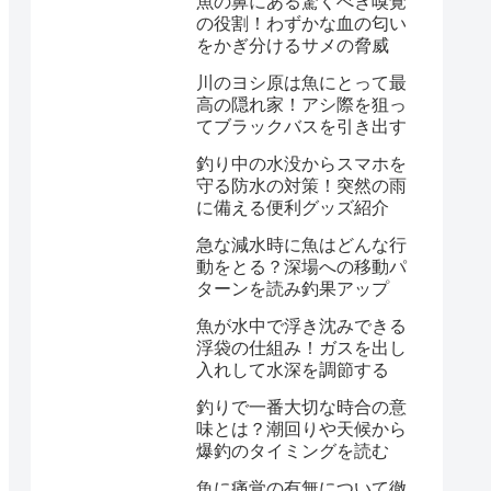
魚の鼻にある驚くべき嗅覚
の役割！わずかな血の匂い
をかぎ分けるサメの脅威
川のヨシ原は魚にとって最
高の隠れ家！アシ際を狙っ
てブラックバスを引き出す
釣り中の水没からスマホを
守る防水の対策！突然の雨
に備える便利グッズ紹介
急な減水時に魚はどんな行
動をとる？深場への移動パ
ターンを読み釣果アップ
魚が水中で浮き沈みできる
浮袋の仕組み！ガスを出し
入れして水深を調節する
釣りで一番大切な時合の意
味とは？潮回りや天候から
爆釣のタイミングを読む
魚に痛覚の有無について徹