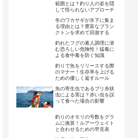
範囲とは？釣り人の姿を隠
して悟られないアプローチ
冬のワカサギが氷下に集ま
る理由とは？豊富なプラン
クトンを求めて回遊する
釣れたフグの素人調理に潜
む恐ろしい危険性！猛毒に
よる食中毒を防ぐ知識
釣りで魚をリリースする際
のマナー！生存率を上げる
ための優しく返すルール
魚の寄生虫であるブリ糸状
虫による害は？赤い虫を誤
って食べた場合の影響
釣りのオモリの号数をグラ
ムに換算！ルアーウェイト
と合わせるための早見表