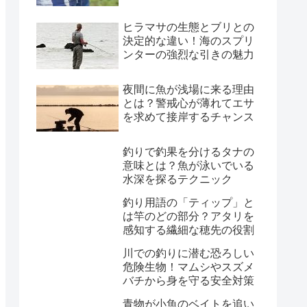
ヒラマサの生態とブリとの
決定的な違い！海のスプリ
ンターの強烈な引きの魅力
夜間に魚が浅場に来る理由
とは？警戒心が薄れてエサ
を求めて接岸するチャンス
釣りで釣果を分けるタナの
意味とは？魚が泳いでいる
水深を探るテクニック
釣り用語の「ティップ」と
は竿のどの部分？アタリを
感知する繊細な穂先の役割
川での釣りに潜む恐ろしい
危険生物！マムシやスズメ
バチから身を守る安全対策
青物が小魚のベイトを追い