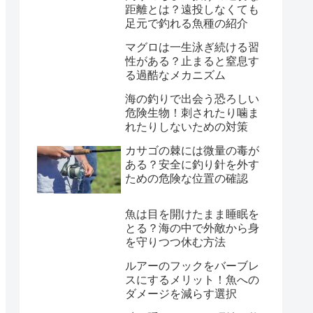
距離とは？遠投しなくても
足元で釣れる魚種の紹介
マグロは一生泳ぎ続ける習
性がある？止まると窒息す
る過酷なメカニズム
海の釣りで出会う恐ろしい
危険生物！刺されたり噛ま
れたりしないための対策
カサゴの棘には微量の毒が
ある？安全に釣り針を外す
ための危険な位置の確認
魚は目を開けたまま睡眠を
とる？海の中で外敵から身
を守りつつ休む方法
ルアーのフックをバーブレ
スにするメリット！魚への
ダメージを減らす選択