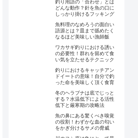
釣り用語の「合わせ」とは
どんな動作？針を魚の口に
しっかり掛けるフッキング
魚料理のなめろうの面白い
語源とは？皿まで舐めたく
なるほど美味しい漁師飯
ワカサギ釣りにおける誘い
の必要性！群れを留めて食
い気を立たせるテクニック
釣りにおけるキャッチアン
ドイートの意味！自分で釣
った命を美味しく頂く食育
冬のヘラブナは底でじっと
する？水温低下による活性
低下と厳寒期の攻略法
魚の鼻にある驚くべき嗅覚
の役割！わずかな血の匂い
をかぎ分けるサメの脅威