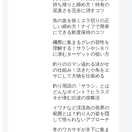
持ち帰りと締め方！特有の
泥臭さを完全に消すコツ
魚の血を抜くエラ切りの正
しい締め方！ナイフで簡単
にできる鮮度保持のコツ
磯際に集まるグレの習性を
理解する！サラシやシモリ
に潜むターゲットの狙い方
釣りのロマン溢れる泳がせ
の仕組み！活きた小魚をエ
サにして大物を仕留める
釣り用語の「サラシ」とは
どんなポイント？ヒラスズ
キが潜む白波の攻略法
イワナなど渓流魚の視界の
範囲とは？釣り人の姿を隠
して悟られないアプローチ
冬のワカサギが氷下に集ま