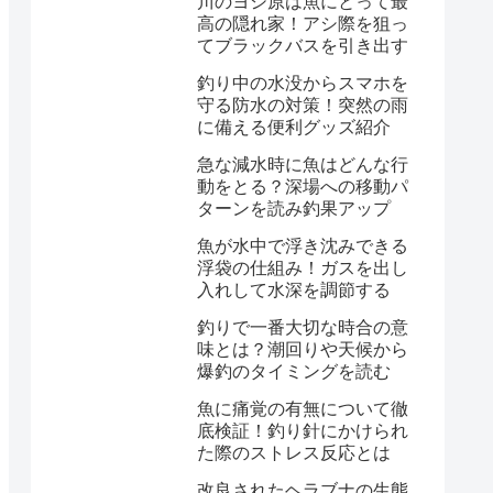
川のヨシ原は魚にとって最
高の隠れ家！アシ際を狙っ
てブラックバスを引き出す
釣り中の水没からスマホを
守る防水の対策！突然の雨
に備える便利グッズ紹介
急な減水時に魚はどんな行
動をとる？深場への移動パ
ターンを読み釣果アップ
魚が水中で浮き沈みできる
浮袋の仕組み！ガスを出し
入れして水深を調節する
釣りで一番大切な時合の意
味とは？潮回りや天候から
爆釣のタイミングを読む
魚に痛覚の有無について徹
底検証！釣り針にかけられ
た際のストレス反応とは
改良されたヘラブナの生態