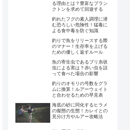
る理由とは？豊富なプラン
クトンを求めて回遊する
釣れたフグの素人調理に潜
む恐ろしい危険性！猛毒に
よる食中毒を防ぐ知識
釣りで魚をリリースする際
のマナー！生存率を上げる
ための優しく返すルール
魚の寄生虫であるブリ糸状
虫による害は？赤い虫を誤
って食べた場合の影響
釣りのオモリの号数をグラ
ムに換算！ルアーウェイト
と合わせるための早見表
海底の砂に同化するヒラメ
の擬態の生態！カレイとの
見分け方やルアー攻略法