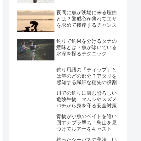
夜間に魚が浅場に来る理由
とは？警戒心が薄れてエサ
を求めて接岸するチャンス
釣りで釣果を分けるタナの
意味とは？魚が泳いでいる
水深を探るテクニック
釣り用語の「ティップ」と
は竿のどの部分？アタリを
感知する繊細な穂先の役割
川での釣りに潜む恐ろしい
危険生物！マムシやスズメ
バチから身を守る安全対策
青物が小魚のベイトを追い
回すナブラ撃ち！鳥山を見
つけてルアーをキャスト
釣ったシーバスの美味しい