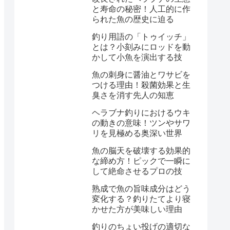
と寿命の秘密！人工的に作
られた魚の歴史に迫る
釣り用語の「トゥイッチ」
とは？小刻みにロッドを動
かして小魚を演出する技
魚の刺身に醤油とワサビを
つける理由！殺菌効果と生
臭さを消す先人の知恵
ヘラブナ釣りにおけるウキ
の動きの意味！ツンやサワ
リを見極める奥深い世界
魚の脳天を破壊する効果的
な締め方！ピックで一瞬に
して絶命させるプロの技
熟成で魚の旨味成分はどう
変化する？釣りたてより寝
かせた方が美味しい理由
釣りのちょい投げの適切な