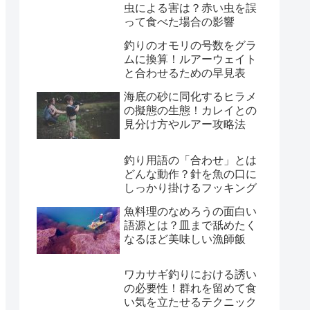
虫による害は？赤い虫を誤
って食べた場合の影響
釣りのオモリの号数をグラ
ムに換算！ルアーウェイト
と合わせるための早見表
海底の砂に同化するヒラメ
の擬態の生態！カレイとの
見分け方やルアー攻略法
釣り用語の「合わせ」とは
どんな動作？針を魚の口に
しっかり掛けるフッキング
魚料理のなめろうの面白い
語源とは？皿まで舐めたく
なるほど美味しい漁師飯
ワカサギ釣りにおける誘い
の必要性！群れを留めて食
い気を立たせるテクニック