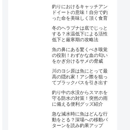
釣りにおけるキャッチアン
ドイートの意味！自分で釣
った命を美味しく頂く食育
冬のヘラブナは底でじっと
する？水温低下による活性
低下と厳寒期の攻略法
魚の鼻にある驚くべき嗅覚
の役割！わずかな血の匂い
をかぎ分けるサメの脅威
川のヨシ原は魚にとって最
高の隠れ家！アシ際を狙っ
てブラックバスを引き出す
釣り中の水没からスマホを
守る防水の対策！突然の雨
に備える便利グッズ紹介
急な減水時に魚はどんな行
動をとる？深場への移動パ
ターンを読み釣果アップ