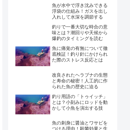
魚が水中で浮き沈みできる
浮袋の仕組み！ガスを出し
入れして水深を調節する
釣りで一番大切な時合の意
味とは？潮回りや天候から
爆釣のタイミングを読む
魚に痛覚の有無について徹
底検証！釣り針にかけられ
た際のストレス反応とは
改良されたヘラブナの生態
と寿命の秘密！人工的に作
られた魚の歴史に迫る
釣り用語の「トゥイッチ」
とは？小刻みにロッドを動
かして小魚を演出する技
魚の刺身に醤油とワサビを
つける理由！殺菌効果と生