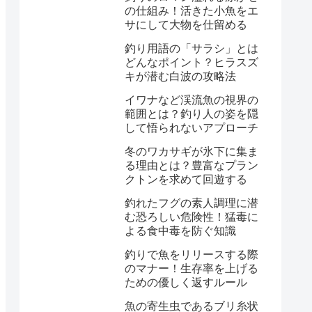
の仕組み！活きた小魚をエ
サにして大物を仕留める
釣り用語の「サラシ」とは
どんなポイント？ヒラスズ
キが潜む白波の攻略法
イワナなど渓流魚の視界の
範囲とは？釣り人の姿を隠
して悟られないアプローチ
冬のワカサギが氷下に集ま
る理由とは？豊富なプラン
クトンを求めて回遊する
釣れたフグの素人調理に潜
む恐ろしい危険性！猛毒に
よる食中毒を防ぐ知識
釣りで魚をリリースする際
のマナー！生存率を上げる
ための優しく返すルール
魚の寄生虫であるブリ糸状