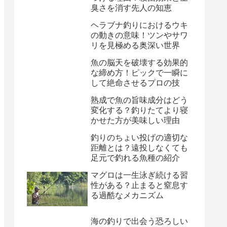
臭さを消す先人の知恵
ヘラブナ釣りにおけるウキ
の動きの意味！ツンやサワ
リを見極める奥深い世界
魚の脳天を破壊する効果的
な締め方！ピックで一瞬に
して絶命させるプロの技
熟成で魚の旨味成分はどう
変化する？釣りたてより寝
かせた方が美味しい理由
釣りのちょい投げの適切な
距離とは？遠投しなくても
足元で釣れる魚種の紹介
マグロは一生泳ぎ続ける習
性がある？止まると窒息す
る過酷なメカニズム
海の釣りで出会う恐ろしい