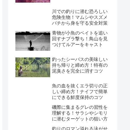
川での釣りに潜む恐ろしい
危険生物！マムシやスズメ
バチから身を守る安全対策
青物が小魚のベイトを追い
回すナブラ撃ち！鳥山を見
つけてルアーをキャスト
釣ったシーバスの美味しい
持ち帰りと締め方！特有の
泥臭さを完全に消すコツ
魚の血を抜くエラ切りの正
しい締め方！ナイフで簡単
にできる鮮度保持のコツ
磯際に集まるグレの習性を
理解する！サラシやシモリ
に潜むターゲットの狙い方
釣りのロマン溢れる泳がせ