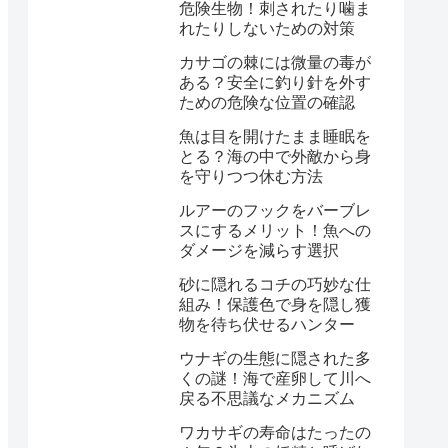
危険生物！刺されたり噛ま
れたりしないための対策
カサゴの棘には微量の毒が
ある？安全に釣り針を外す
ための危険な位置の確認
魚は目を開けたまま睡眠を
とる？海の中で外敵から身
を守りつつ休む方法
ルアーのフックをバーブレ
スにするメリット！魚への
ダメージを減らす選択
砂に隠れるコチの巧妙な仕
組み！保護色で身を隠し獲
物を待ち伏せるハンター
ウナギの生態に隠された多
くの謎！海で産卵して川へ
戻る不思議なメカニズム
ワカサギの寿命はたったの