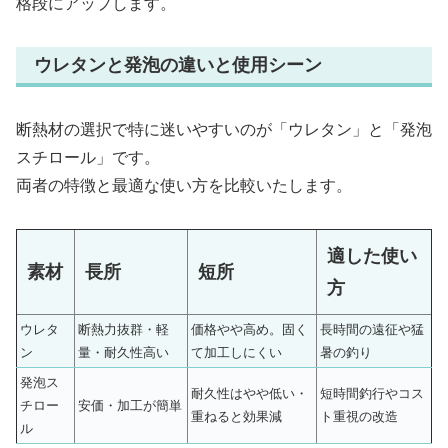
格段にアップします。
ウレタンと発泡の違いと使用シーン
断熱材の選択で特に迷いやすいのが「ウレタン」と「発泡
スチロール」です。
両者の特徴と最適な使い方を比較いたします。
適した使い
素材
長所
短所
方
ウレタ
断熱力抜群・軽
価格やや高め。固く
長時間の遠征や猛
ン
量・耐久性高い
て加工しにくい
暑の釣り
発泡ス
耐久性はやや低い・
短時間釣行やコス
チロー
安価・加工が簡単
重ねると効果減
ト重視の改造
ル