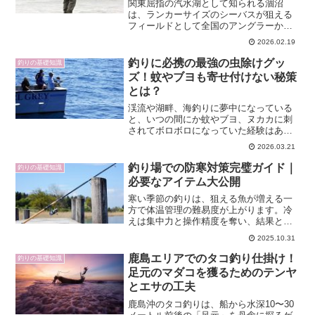
関東屈指の汽水湖として知られる涸沼
は、ランカーサイズのシーバスが狙える
フィールドとして全国のアングラーから
注目されています。一方で、川でも海で
2026.02.19
もない独特の環境のため、ベストシーズ
ンや狙いどきが分かりにくいと感じる方
釣りに必携の最強の虫除けグッ
釣りの基礎知識
も多いはずです。本記事では...
ズ！蚊やブヨも寄せ付けない秘策
とは？
渓流や湖畔、海釣りに夢中になっている
と、いつの間にか蚊やブヨ、ヌカカに刺
されてボロボロになっていた経験はあり
ませんか。かゆみや腫れだけでなく、ア
2026.03.21
ウトドアでは感染症リスクも無視できま
せん。本記事では、釣りで頼れる最強ク
釣り場での防寒対策完璧ガイド｜
釣りの基礎知識
ラスの虫除けグッズを、プ...
必要なアイテム大公開
寒い季節の釣りは、狙える魚が増える一
方で体温管理の難易度が上がります。冷
えは集中力と操作精度を奪い、結果とし
て釣果にも直結します。本記事では、レ
2025.10.31
イヤリングの基本から末端の保温、場所
や天候別の対策、電熱ギアの安全運用ま
鹿島エリアでのタコ釣り仕掛け！
釣りの基礎知識
でを体系的に解説します。...
足元のマダコを獲るためのテンヤ
とエサの工夫
鹿島沖のタコ釣りは、船から水深10〜30