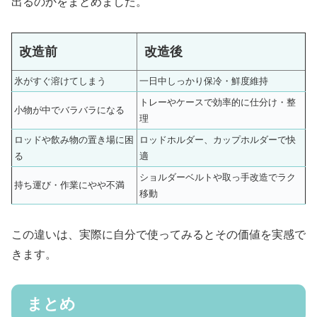
出るのかをまとめました。
改造前
改造後
氷がすぐ溶けてしまう
一日中しっかり保冷・鮮度維持
トレーやケースで効率的に仕分け・整
小物が中でバラバラになる
理
ロッドや飲み物の置き場に困
ロッドホルダー、カップホルダーで快
る
適
ショルダーベルトや取っ手改造でラク
持ち運び・作業にやや不満
移動
この違いは、実際に自分で使ってみるとその価値を実感で
きます。
まとめ