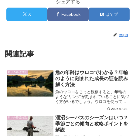
シェアする
X
Facebook
はてブ
espa
関連記事
魚の年齢はウロコでわかる？年輪
釣りの基礎知識
のように刻まれた成長の証を読み
解く方法
魚のウロコをじっと観察すると、年輪の
ような“リング”が刻まれていることに気づ
く方がいるでしょう。ウロコを使って魚
の年齢を推定する方法は、漁業や生態研
2026.07.08
究で重要な手法の一つです。この記事で
は、魚 ウロコ 年齢というキーワードで検
涸沼シーバスのシーズンはいつ？
釣りの基礎知識
索する人が知りた...
季節ごとの傾向と攻略ポイントを
解説