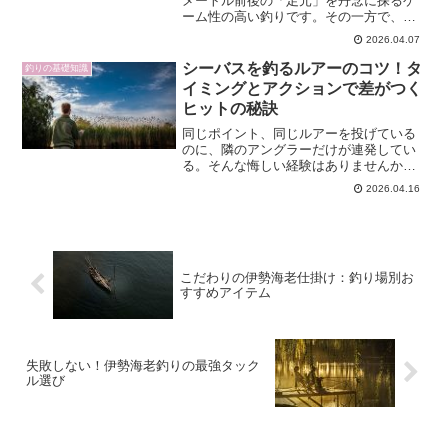
メートル前後の「足元」を丹念に探るゲ
ーム性の高い釣りです。その一方で、仕
掛けやテンヤの重さ、エサの付け方を少
2026.04.07
し間違えるだけで、隣と釣果に大きな差
がつきます。この記事では、鹿島エリア
シーバスを釣るルアーのコツ！タ
釣りの基礎知識
に特有の水深や潮流、...
イミングとアクションで差がつく
ヒットの秘訣
同じポイント、同じルアーを投げている
のに、隣のアングラーだけが連発してい
る。そんな悔しい経験はありませんか。
シーバスは気難しく、ちょっとしたコツ
2026.04.16
の差が釣果に直結します。この記事で
は、ルアー選びやアクションの基本か
ら、潮や時間帯などのタイミン...
こだわりの伊勢海老仕掛け：釣り場別お
すすめアイテム
失敗しない！伊勢海老釣りの最強タック
ル選び