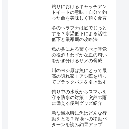
釣りにおけるキャッチアン
ドイートの意味！自分で釣
った命を美味しく頂く食育
冬のヘラブナは底でじっと
する？水温低下による活性
低下と厳寒期の攻略法
魚の鼻にある驚くべき嗅覚
の役割！わずかな血の匂い
をかぎ分けるサメの脅威
川のヨシ原は魚にとって最
高の隠れ家！アシ際を狙っ
てブラックバスを引き出す
釣り中の水没からスマホを
守る防水の対策！突然の雨
に備える便利グッズ紹介
急な減水時に魚はどんな行
動をとる？深場への移動パ
ターンを読み釣果アップ