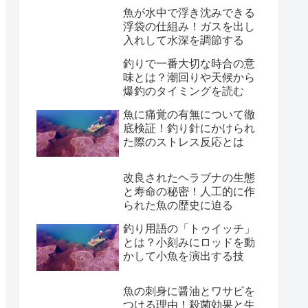
魚が水中で浮き沈みできる
浮袋の仕組み！ガスを出し
入れして水深を調節する
釣りで一番大切な時合の意
味とは？潮回りや天候から
爆釣のタイミングを読む
魚に痛覚の有無について徹
底検証！釣り針にかけられ
た際のストレス反応とは
改良されたヘラブナの生態
と寿命の秘密！人工的に作
られた魚の歴史に迫る
釣り用語の「トゥイッチ」
とは？小刻みにロッドを動
かして小魚を演出する技
魚の刺身に醤油とワサビを
つける理由！殺菌効果と生