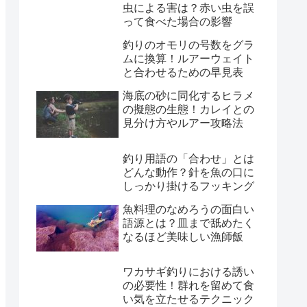
虫による害は？赤い虫を誤
って食べた場合の影響
釣りのオモリの号数をグラ
ムに換算！ルアーウェイト
と合わせるための早見表
海底の砂に同化するヒラメ
の擬態の生態！カレイとの
見分け方やルアー攻略法
釣り用語の「合わせ」とは
どんな動作？針を魚の口に
しっかり掛けるフッキング
魚料理のなめろうの面白い
語源とは？皿まで舐めたく
なるほど美味しい漁師飯
ワカサギ釣りにおける誘い
の必要性！群れを留めて食
い気を立たせるテクニック