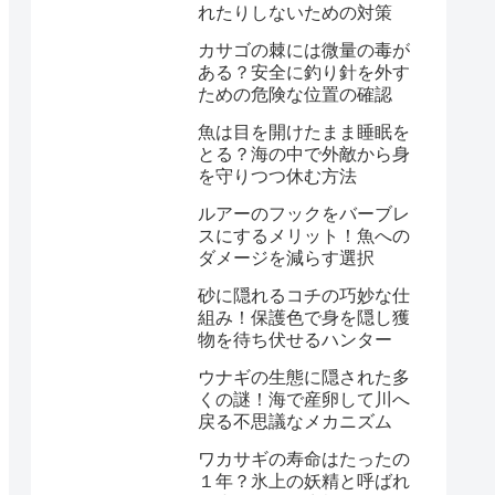
れたりしないための対策
カサゴの棘には微量の毒が
ある？安全に釣り針を外す
ための危険な位置の確認
魚は目を開けたまま睡眠を
とる？海の中で外敵から身
を守りつつ休む方法
ルアーのフックをバーブレ
スにするメリット！魚への
ダメージを減らす選択
砂に隠れるコチの巧妙な仕
組み！保護色で身を隠し獲
物を待ち伏せるハンター
ウナギの生態に隠された多
くの謎！海で産卵して川へ
戻る不思議なメカニズム
ワカサギの寿命はたったの
１年？氷上の妖精と呼ばれ