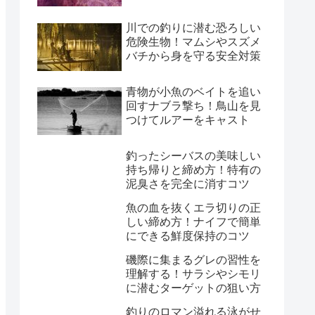
川での釣りに潜む恐ろしい
危険生物！マムシやスズメ
バチから身を守る安全対策
青物が小魚のベイトを追い
回すナブラ撃ち！鳥山を見
つけてルアーをキャスト
釣ったシーバスの美味しい
持ち帰りと締め方！特有の
泥臭さを完全に消すコツ
魚の血を抜くエラ切りの正
しい締め方！ナイフで簡単
にできる鮮度保持のコツ
磯際に集まるグレの習性を
理解する！サラシやシモリ
に潜むターゲットの狙い方
釣りのロマン溢れる泳がせ