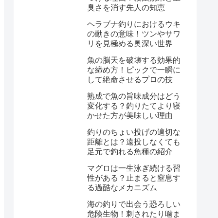
臭さを消す先人の知恵
ヘラブナ釣りにおけるウキ
の動きの意味！ツンやサワ
リを見極める奥深い世界
魚の脳天を破壊する効果的
な締め方！ピックで一瞬に
して絶命させるプロの技
熟成で魚の旨味成分はどう
変化する？釣りたてより寝
かせた方が美味しい理由
釣りのちょい投げの適切な
距離とは？遠投しなくても
足元で釣れる魚種の紹介
マグロは一生泳ぎ続ける習
性がある？止まると窒息す
る過酷なメカニズム
海の釣りで出会う恐ろしい
危険生物！刺されたり噛ま