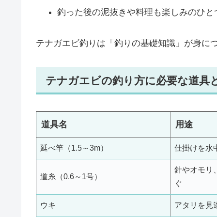
釣った後の泥抜きや料理も楽しみのひと
テナガエビ釣りは「釣りの基礎知識」が身に
テナガエビの釣り方に必要な道具
道具名
用途
延べ竿（1.5～3m）
仕掛けを水
針やオモリ
道糸（0.6～1号）
ぐ
ウキ
アタリを見