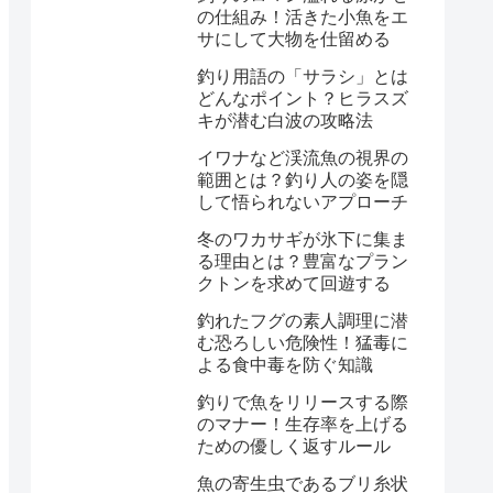
の仕組み！活きた小魚をエ
サにして大物を仕留める
釣り用語の「サラシ」とは
どんなポイント？ヒラスズ
キが潜む白波の攻略法
イワナなど渓流魚の視界の
範囲とは？釣り人の姿を隠
して悟られないアプローチ
冬のワカサギが氷下に集ま
る理由とは？豊富なプラン
クトンを求めて回遊する
釣れたフグの素人調理に潜
む恐ろしい危険性！猛毒に
よる食中毒を防ぐ知識
釣りで魚をリリースする際
のマナー！生存率を上げる
ための優しく返すルール
魚の寄生虫であるブリ糸状