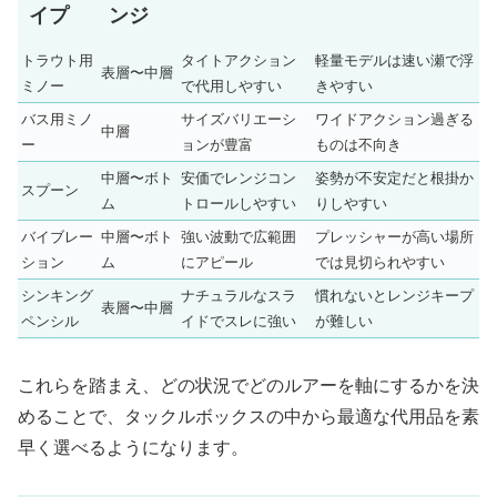
イプ
ンジ
トラウト用
タイトアクション
軽量モデルは速い瀬で浮
表層〜中層
ミノー
で代用しやすい
きやすい
バス用ミノ
サイズバリエーシ
ワイドアクション過ぎる
中層
ー
ョンが豊富
ものは不向き
中層〜ボト
安価でレンジコン
姿勢が不安定だと根掛か
スプーン
ム
トロールしやすい
りしやすい
バイブレー
中層〜ボト
強い波動で広範囲
プレッシャーが高い場所
ション
ム
にアピール
では見切られやすい
シンキング
ナチュラルなスラ
慣れないとレンジキープ
表層〜中層
ペンシル
イドでスレに強い
が難しい
これらを踏まえ、どの状況でどのルアーを軸にするかを決
めることで、タックルボックスの中から最適な代用品を素
早く選べるようになります。