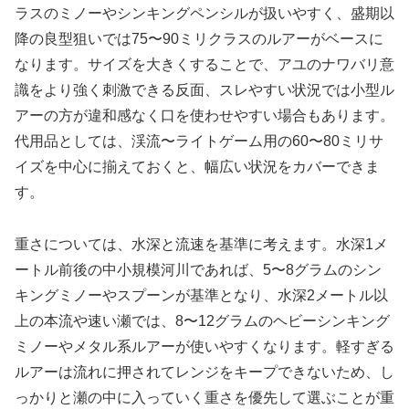
ラスのミノーやシンキングペンシルが扱いやすく、盛期以
降の良型狙いでは75〜90ミリクラスのルアーがベースに
なります。サイズを大きくすることで、アユのナワバリ意
識をより強く刺激できる反面、スレやすい状況では小型ル
アーの方が違和感なく口を使わせやすい場合もあります。
代用品としては、渓流〜ライトゲーム用の60〜80ミリサ
イズを中心に揃えておくと、幅広い状況をカバーできま
す。
重さについては、水深と流速を基準に考えます。水深1メ
ートル前後の中小規模河川であれば、5〜8グラムのシン
キングミノーやスプーンが基準となり、水深2メートル以
上の本流や速い瀬では、8〜12グラムのヘビーシンキング
ミノーやメタル系ルアーが使いやすくなります。軽すぎる
ルアーは流れに押されてレンジをキープできないため、し
っかりと瀬の中に入っていく重さを優先して選ぶことが重