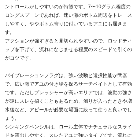
ントロールがしやすいのが特徴です。7〜10グラム程度の
ロングスプーンであれば、速い瀬のボトム周辺をトレース
しやすく、ややボトム寄りに付いているアユにも届きま
す。
アクションが強すぎると見切られやすいので、ロッドティ
ップを下げて、流れになじませる程度のスピードで引くの
がコツです。
バイブレーションプラグは、強い波動と遠投性能が武器
で、広い瀬でアユの付き場を探るサーチベイトとして有効
です。ただしプレッシャーが高いエリアでは、波動の強さ
が逆にスレを招くこともあるため、濁りが入ったときや増
水後など、アピールが必要な場面に絞って使うと良いでし
ょう。
シンキングペンシルは、ロール主体でナチュラルなスライ
ドを演出しやすく、スレたアユに強いタイプです。流れに