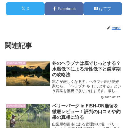
X
Facebook
はてブ
espa
関連記事
冬のヘラブナは底でじっとする？
釣りの基礎知識
水温低下による活性低下と厳寒期
の攻略法
寒さが厳しくなる冬。ヘラブナ釣り愛好
家なら、「ヘラブナ 冬 じっとする」とい
う言葉を無視できないはずです。厳しい
寒さの中、水温がどのようにヘラブナの
2026.07.27
動きに影響を与えるのか。魚は本当に底
でじっとしているのか。そして、その状
ベリーパーク in FISH-ON鹿留を
釣りの基礎知識
態でどのように釣果を...
徹底レビュー！評判の口コミや釣
果の真相に迫る
山梨県都留市にある管理釣り場、ベリー