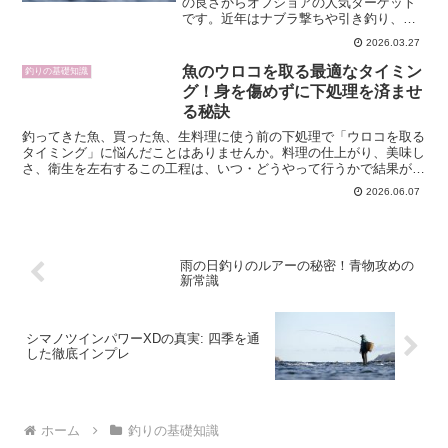
の良さからオフショアの人気ターゲット
です。近年はナブラ撃ちや引き釣り、ジ
ギングなど、ルアーを使った船からのゲ
2026.03.27
ーム性の高い釣り方が確立され、専用タ
ックルやルアーも増えています。この記
魚のウロコを取る最適なタイミン
釣りの基礎知識
事では、サワラを船からル...
グ！身を傷めずに下処理を済ませ
る秘訣
釣ってきた魚、買った魚、生料理に使う前の下処理で「ウロコを取る
タイミング」に悩んだことはありませんか。料理の仕上がり、美味し
さ、衛生を左右するこの工程は、いつ・どうやって行うかで結果が大
きく変わります。この記事では魚を傷めず、効率よくウロコ...
2026.06.07
雨の日釣りのルアーの秘密！青物攻めの
新常識
シマノツインパワーXDの真実: 四季を通
した徹底インプレ
ホーム
釣りの基礎知識