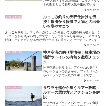
パーク in FISH-ON鹿留は、エリアトラウ
トの聖地として長年人気を集めていま
す。大物狙いの中上級者から、家族連れ
2025.12.20
やカップルまで幅広い層が訪れ、ネット
上にも多くのレビューや口コミが投稿さ
ぶっこみ釣りの天秤仕掛けを伝
釣りの基礎知識
れています。本...
授！根掛かり軽減で大物との出会
いを増やすコツ
ぶっこみ釣りは、エサを一点にしっかり置いて大物を待ち構える、シ
ンプルながら奥深い釣り方です。そして根掛かりを減らし、アタリを
明確に出すカギになるのが天秤仕掛けの選び方とセッティングです。
本記事では、基本構造から最新の天秤タイプの特徴、ターゲ...
2026.04.20
神戸空港の釣り場情報！駐車場の
釣りの基礎知識
場所やトイレの有無を徹底チェッ
ク
神戸空港の釣り場は、アクセスの良さと
ロケーションの良さから、ファミリーか
らベテランまで人気のスポットです。一
方で、空港島という特殊な立地のため、
2026.02.04
駐車場の位置や料金、トイレの場所、安
全に釣りができるエリアなどを事前に押
サワラを船から狙うルアー攻略！
釣りの基礎知識
さえておかないと、現地で...
ルアーの選び方とアクションを解
説
サワラはスピードとパワー、そして食味