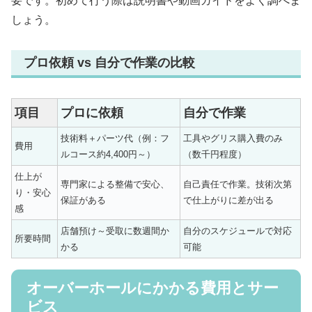
要です。初めて行う際は説明書や動画ガイドをよく調べま
しょう。
プロ依頼 vs 自分で作業の比較
項目
プロに依頼
自分で作業
技術料＋パーツ代（例：フ
工具やグリス購入費のみ
費用
ルコース約4,400円～）
（数千円程度）
仕上が
専門家による整備で安心、
自己責任で作業。技術次第
り・安心
保証がある
で仕上がりに差が出る
感
店舗預け～受取に数週間か
自分のスケジュールで対応
所要時間
かる
可能
オーバーホールにかかる費用とサー
ビス