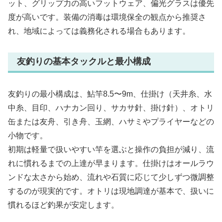
ット、グリップ力の高いフットウェア、偏光グラスは優先
度が高いです。装備の消毒は環境保全の観点から推奨さ
れ、地域によっては義務化される場合もあります。
友釣りの基本タックルと最小構成
友釣りの最小構成は、鮎竿8.5〜9m、仕掛け（天井糸、水
中糸、目印、ハナカン回り、サカサ針、掛け針）、オトリ
缶または友舟、引き舟、玉網、ハサミやプライヤーなどの
小物です。
初期は軽量で扱いやすい竿を選ぶと操作の負担が減り、流
れに慣れるまでの上達が早まります。仕掛けはオールラウ
ンドな太さから始め、流れや石質に応じて少しずつ微調整
するのが現実的です。オトリは現地調達が基本で、扱いに
慣れるほど釣果が安定します。