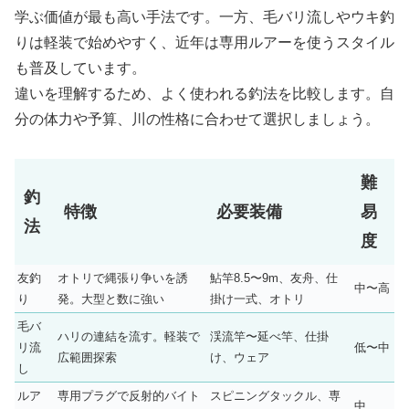
学ぶ価値が最も高い手法です。一方、毛バリ流しやウキ釣
りは軽装で始めやすく、近年は専用ルアーを使うスタイル
も普及しています。
違いを理解するため、よく使われる釣法を比較します。自
分の体力や予算、川の性格に合わせて選択しましょう。
難
釣
特徴
必要装備
易
法
度
友釣
オトリで縄張り争いを誘
鮎竿8.5〜9m、友舟、仕
中〜高
り
発。大型と数に強い
掛け一式、オトリ
毛バ
ハリの連結を流す。軽装で
渓流竿〜延べ竿、仕掛
リ流
低〜中
広範囲探索
け、ウェア
し
ルア
専用プラグで反射的バイト
スピニングタックル、専
中