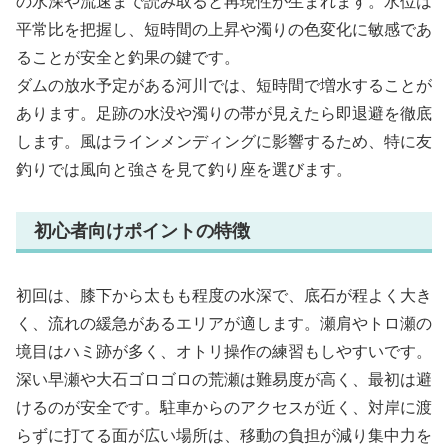
の水深や流速まで読み取ると再現性が生まれます。水位は
平常比を把握し、短時間の上昇や濁りの色変化に敏感であ
ることが安全と釣果の鍵です。
ダムの放水予定がある河川では、短時間で増水することが
あります。足跡の水没や濁りの帯が見えたら即退避を徹底
します。風はラインメンディングに影響するため、特に友
釣りでは風向と強さを見て釣り座を選びます。
初心者向けポイントの特徴
初回は、膝下から太もも程度の水深で、底石が程よく大き
く、流れの緩急があるエリアが適します。瀬肩やトロ瀬の
境目はハミ跡が多く、オトリ操作の練習もしやすいです。
深い早瀬や大石ゴロゴロの荒瀬は難易度が高く、最初は避
けるのが安全です。駐車からのアクセスが近く、対岸に渡
らずに打てる面が広い場所は、移動の負担が減り集中力を