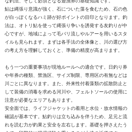
な釣法、そして必須となる遊漁券の基礎知識です。
鮎は縄張り意識が強く、石についた藻を食むため、石の色
が白っぽくなるハミ跡が好ポイントの目印となります。釣
法は、オトリ鮎を使って縄張り争いを誘発する友釣りが中
心ですが、地域によって毛バリ流しやルアーを用いるスタ
イルも見られます。まずは各手法の全体像と、川の選び方
の考え方を理解しておくと、準備の精度が高まります。
もう一つの重要事項が現地ルールへの適合です。日釣り券
や年券の種類、禁漁区、サイズ制限、専用区の有無などは
川ごとに異なります。また、外来性付着藻類の拡散防止と
して装備の消毒を求める河川や、フェルトソールの使用に
注意が必要なエリアもあります。
安全面では、ライフジャケットの着用と水位・放水情報の
確認が基本です。鮎釣りは立ち込みを伴うため、足元と流
れを読む力が釣果と安全を左右します。基礎を押さえたう