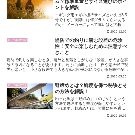
ム？標準重量とサイズ選びのポイ
ントを解説
エギング用エギの標準サイズといえば3.5
号ですが、実際には何グラムくらいある
のか、メーカーによって違いはどの程度
あるのか、気になっている方は多いと思
2025.12.05
います。重さが分からないと、ロッドと
の相性や飛距離、フォールスピードのイ
堤防での釣りに潜む段差の危険
釣りの基礎知識
メージがつかみにくく...
性！安全に楽しむために注意すべ
きこと
堤防で釣りを楽しむとき、意外と見落としがちな「段差」が大きな事
故の原因になることがあります。高さに油断したり、夜や悪天候で視
界が悪いと、小さな段差でも大きな転倒や落水につながる危険性が高
まります。最新情報をもとに、段差の危険性を正しく理解し...
2026.05.26
野締めとは？鮮度を保つ秘訣とそ
釣りの基礎知識
の方法を解説！
釣った魚は「野締め」（のじめ）という
方法で処理すると鮮度が保ちやすいとい
われます。野締めとは、大量に魚を獲っ
た場で氷水につけて素早く冷却し、鮮度
2025.10.07
低下を抑える伝統的な技術です。この記
事では野締めの基本から得られる効果、
正しい手順、メリット・デ...