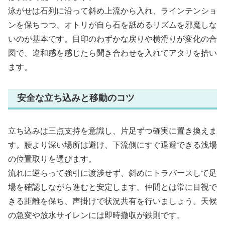
泳がせは石列に沿って斜め上流から入れ、ラインテンショ
ンを保ちつつ、オトリが自ら石を舐めるリズムを邪魔しな
いのが基本です。目印のわずかな戻りや横滑りが変化の合
図で、違和感を感じたら聞き合わせを入れてアタリを拾い
ます。
安全な立ち込みと移動のコツ
立ち込みは三点支持を意識し、片足ずつ確実に置き換えま
す。腰より深い場所は避け、下流側にすぐ退避できる浅場
の位置取りを選びます。
流れに逆らって強引に渡渉せず、斜めにトラバースして足
場を確認しながら進むと安定します。仲間とは常に目視で
きる距離を保ち、声掛けで状況共有を行いましょう。天候
の急変や放水サイレンには即時撤収が鉄則です。