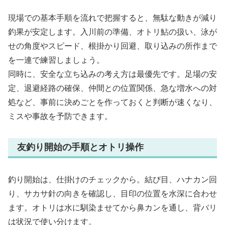
現場での基本手順を流れで把握すると、無駄な動きが減り
釣果が安定します。入川前の準備、オトリ鮎の扱い、泳が
せの角度やスピード、根掛かり回避、取り込みの所作まで
を一連で練習しましょう。
同時に、安全な立ち込みの考え方は最優先です。足場の安
定、退避経路の確保、仲間との位置関係、急な増水への対
処など、事前に決めごとを作っておくと判断が速くなり、
ミスや事故を予防できます。
友釣り開始の手順とオトリ操作
釣り開始は、仕掛けのチェックから。結び目、ハナカン回
り、サカサ針の向きを確認し、目印の位置を水深に合わせ
ます。オトリは水に馴染ませてから鼻カンを通し、背バリ
は状況で使い分けます。