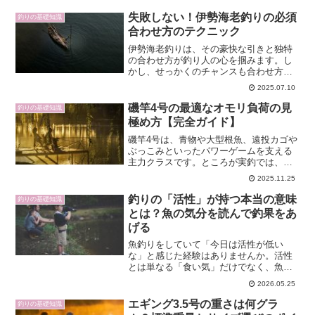
失敗しない！伊勢海老釣りの必須
釣りの基礎知識
合わせ方のテクニック
伊勢海老釣りは、その豪快な引きと独特
の合わせ方が釣り人の心を掴みます。し
かし、せっかくのチャンスも合わせ方を
間違えると、伊勢海老を逃してしまうこ
2025.07.10
とも。本記事では、伊勢海老釣りの基礎
知識から仕掛け作り、効果的な合わせ
磯竿4号の最適なオモリ負荷の見
釣りの基礎知識
方、各地の有名スポットやル...
極め方【完全ガイド】
磯竿4号は、青物や大型根魚、遠投カゴや
ぶっこみといったパワーゲームを支える
主力クラスです。ところが実釣では、表
記のオモリ負荷だけを頼りにすると、投
2025.11.25
げにくい、飛ばない、破損が不安などの
ギャップが生まれがちです。本記事で
釣りの「活性」が持つ本当の意味
釣りの基礎知識
は、磯竿4号のオモリ負荷...
とは？魚の気分を読んで釣果をあ
げる
魚釣りをしていて「今日は活性が低い
な」と感じた経験はありませんか。活性
とは単なる「食い気」だけでなく、魚の
動き・環境・季節など複数の要素が絡み
2026.05.25
合った状態を指します。この記事では、
「釣り 活性 意味」というキーワードが気
エギング3.5号の重さは何グラ
釣りの基礎知識
になるあなたに向けて、...