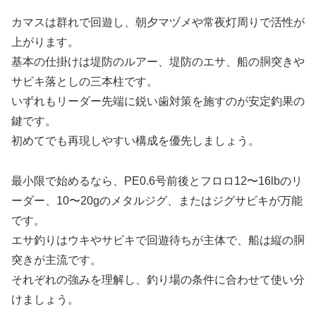
カマスは群れで回遊し、朝夕マヅメや常夜灯周りで活性が
上がります。
基本の仕掛けは堤防のルアー、堤防のエサ、船の胴突きや
サビキ落としの三本柱です。
いずれもリーダー先端に鋭い歯対策を施すのが安定釣果の
鍵です。
初めてでも再現しやすい構成を優先しましょう。
最小限で始めるなら、PE0.6号前後とフロロ12〜16lbのリ
ーダー、10〜20gのメタルジグ、またはジグサビキが万能
です。
エサ釣りはウキやサビキで回遊待ちが主体で、船は縦の胴
突きが主流です。
それぞれの強みを理解し、釣り場の条件に合わせて使い分
けましょう。