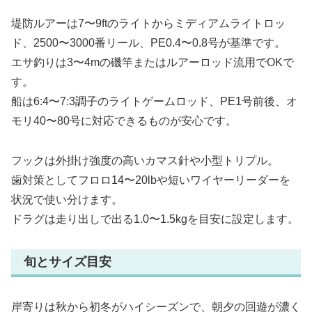
堤防ルアーは7〜9ftのライトからミディアムライトロッ
ド、2500〜3000番リール、PE0.4〜0.8号が基準です。
エサ釣りは3〜4mの磯竿またはルアーロッド流用でOKで
す。
船は6:4〜7:3調子のライトゲームロッド、PE1号前後、オ
モリ40〜80号に対応できるものが安心です。
フックは外掛け強度の高いカマス針や小型トリプル。
歯対策としてフロロ14〜20lbや短いワイヤーリーダーを
状況で使い分けます。
ドラグは走り出しで出る1.0〜1.5kgを目安に設定します。
旬とサイズ目安
岸寄りは秋から初冬がハイシーズンで、朝夕の回遊が濃く