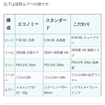
以下は堤防ルアーの例です。
構
スタンダー
エコノミー
こだわり
成
ド
8.6ft ML チューブラ
ロッド
7.6ft ML 汎用
8.3ft ML 高感度
ー
3000番 HG 微調ドラ
リール
2500番 汎用ギア
2500〜3000番 HG
グ
PE0.5号 200m 低伸
ライン
PE0.6号 150m
PE0.6号 200m
度
リーダ
フロロ16lb+短尺ワイ
フロロ12lb
フロロ14〜16lb
ー
ヤー
メタルジグ10・
ジグ+ミノー70〜
ジグサビキ+ブレー
ルアー
15・20g
90mm
ドジグ