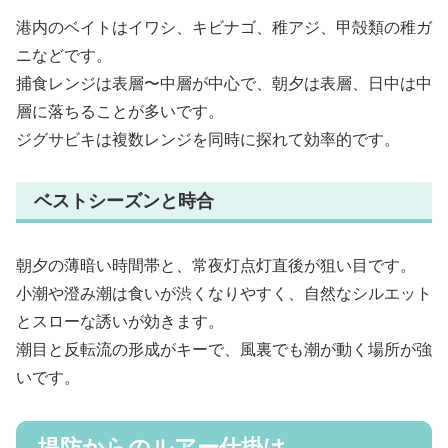
港内のベイトはイワシ、キビナゴ、稚アジ、甲殻類の稚ガ
ニなどです。
捕食レンジは表層〜中層が中心で、朝夕は表層、日中は中
層に落ちることが多いです。
ジグサビキは複数レンジを同時に探れて効率的です。
ベストシーズンと時合
朝夕の薄暗い時間帯と、常夜灯点灯直後が狙い目です。
小潮や澄み潮は食いが渋くなりやすく、自然なシルエット
とスローな誘いが効きます。
潮目と反転流の形成がキーで、風裏でも潮が動く場所が強
いです。
堤防からのルアー仕掛け