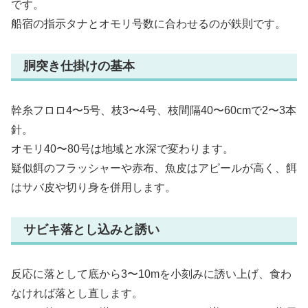
です。
船宿の指示タナとオモリ号数に合わせるのが鉄則です。
胴突き仕掛けの基本
幹糸フロロ4〜5号、枝3〜4号、枝間隔40〜60cmで2〜3本
針。
オモリ40〜80号は地域と水深で変わります。
疑似餌のフラッシャーや赤布、魚皮はアピールが高く、餌
はサバ皮や切り身を併用します。
サビキ落とし込みと誘い
反応に落として底から3〜10mを小刻みに誘い上げ、食わ
なければ落とし直します。