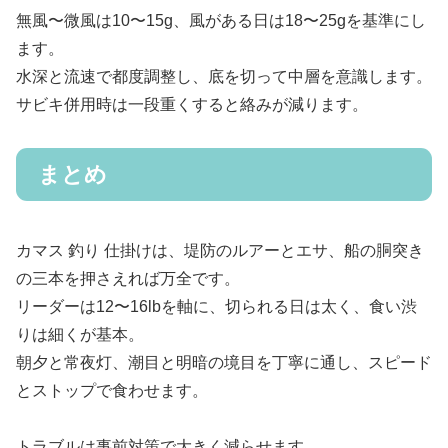
無風〜微風は10〜15g、風がある日は18〜25gを基準にし
ます。
水深と流速で都度調整し、底を切って中層を意識します。
サビキ併用時は一段重くすると絡みが減ります。
まとめ
カマス 釣り 仕掛けは、堤防のルアーとエサ、船の胴突き
の三本を押さえれば万全です。
リーダーは12〜16lbを軸に、切られる日は太く、食い渋
りは細くが基本。
朝夕と常夜灯、潮目と明暗の境目を丁寧に通し、スピード
とストップで食わせます。
トラブルは事前対策で大きく減らせます。