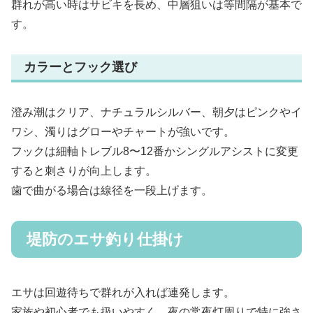
群れが高い時はサビキを長め、中層狙いは等間隔が基本で
す。
カラーとフック選び
澄み潮はクリア、ナチュラルシルバー、朝夕はピンクやイ
ワシ、濁りはグローやチャートが強いです。
フックは細軸トレブル8〜12番かシングルアシストに変更
すると刺さりが向上します。
歯で曲がる場合は線径を一段上げます。
堤防のエサ釣り仕掛け
エサは回遊待ちで群れが入れば連発します。
家族や初心者でも扱いやすく、夜の常夜灯周りで特に強さ