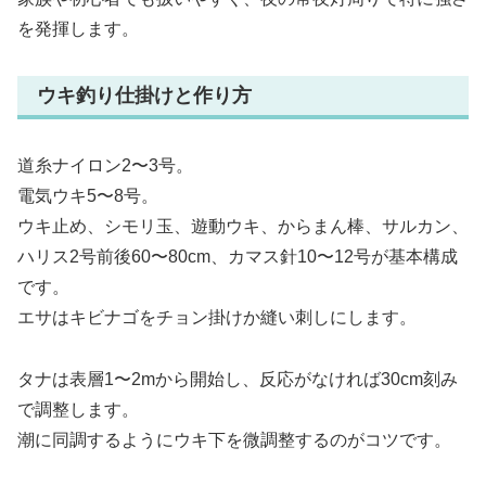
を発揮します。
ウキ釣り仕掛けと作り方
道糸ナイロン2〜3号。
電気ウキ5〜8号。
ウキ止め、シモリ玉、遊動ウキ、からまん棒、サルカン、
ハリス2号前後60〜80cm、カマス針10〜12号が基本構成
です。
エサはキビナゴをチョン掛けか縫い刺しにします。
タナは表層1〜2mから開始し、反応がなければ30cm刻み
で調整します。
潮に同調するようにウキ下を微調整するのがコツです。