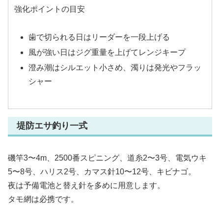
強化ポイントの目安
歯で切られる日はリーダーを一段上げる
風が強い日はジグ重量を上げてレンジキープ
澄み潮はシルエット小さめ、濁りは発光やフラッ
シャー
堤防エサ釣り一式
磯竿3〜4m、2500番スピニング、道糸2〜3号、電気ウキ
5〜8号、ハリス2号、カマス針10〜12号、キビナゴ。
夜は予備電池と替え針を多めに用意します。
タモ網は必携です。