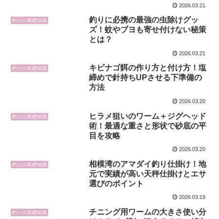
2026.03.21
釣りに必携の最強の虫除けグッ
釣りの基礎知識
ズ！蚊やブヨも寄せ付けない秘策
とは？
2026.03.21
キビナゴ餌の作り方と付け方！塩
釣りの基礎知識
締めで針持ちUPさせる下準備の
方法
2026.03.20
ヒラメ狙いのワーム＋ジグヘッド
釣りの基礎知識
術！最適な重さと形状で砂底の平
目を攻略
2026.03.20
相模湾のアマダイ釣り仕掛け！地
釣りの基礎知識
元で実績が高い天秤仕掛けとエサ
選びのポイント
2026.03.19
チニング用ワームの大きさ使い分
釣りの基礎知識