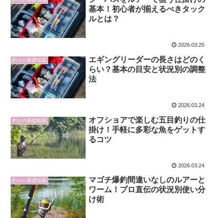
基本！初心者が揃えるべきタック
ルとは？
2026.03.25
エギングリーダーの長さはどのく
釣りの基礎知識
らい？基本の目安と状況別の調整
法
2026.03.24
オフショアで楽しむ五目釣りの仕
釣りの基礎知識
掛け！手軽に多彩な魚をゲットす
るコツ
2026.03.24
マゴチ爆釣間違いなしのルアーと
釣りの基礎知識
ワーム！プロ直伝の状況別使い分
け術