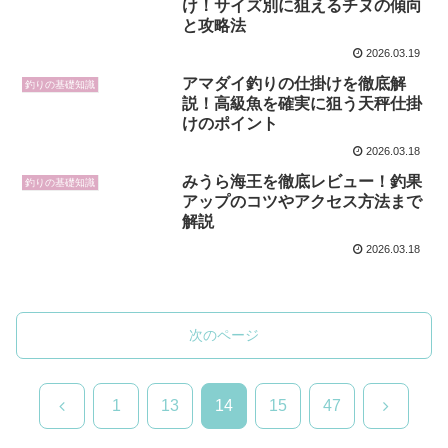
け！サイズ別に狙えるチヌの傾向
と攻略法
2026.03.19
アマダイ釣りの仕掛けを徹底解
釣りの基礎知識
説！高級魚を確実に狙う天秤仕掛
けのポイント
2026.03.18
みうら海王を徹底レビュー！釣果
釣りの基礎知識
アップのコツやアクセス方法まで
解説
2026.03.18
次のページ
前
次
1
13
14
15
47