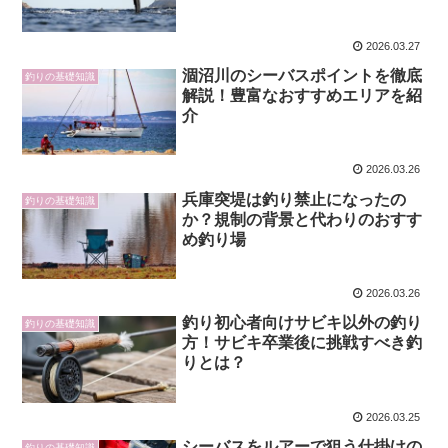
2026.03.27
涸沼川のシーバスポイントを徹底
釣りの基礎知識
解説！豊富なおすすめエリアを紹
介
2026.03.26
兵庫突堤は釣り禁止になったの
釣りの基礎知識
か？規制の背景と代わりのおすす
め釣り場
2026.03.26
釣り初心者向けサビキ以外の釣り
釣りの基礎知識
方！サビキ卒業後に挑戦すべき釣
りとは？
2026.03.25
シーバスをルアーで狙う仕掛けの
釣りの基礎知識