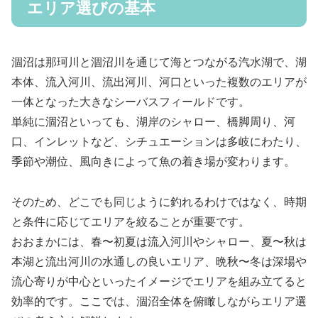
エリア選びの基本
涸沼は那珂川と涸沼川を通じて海とつながる汽水湖で、湖
本体、流入河川、流出河川、河口といった複数のエリアが
一体となった大きなシーバスフィールドです。
単純に涸沼といっても、湖岸のシャロー、橋脚周り、河
口、インレットなど、シチュエーションは多岐にわたり、
季節や潮位、風向きによって魚の着き場が変わります。
そのため、どこでも同じように釣れるわけではなく、時期
と条件に応じてエリアを絞ることが重要です。
おおまかには、春〜初夏は流入河川やシャロー、夏〜秋は
本湖と流出河川の水通しの良いエリア、晩秋〜冬は深場や
流心寄りが中心といったイメージでエリアを組み立てると
効率的です。ここでは、涸沼全体を俯瞰しながらエリア選