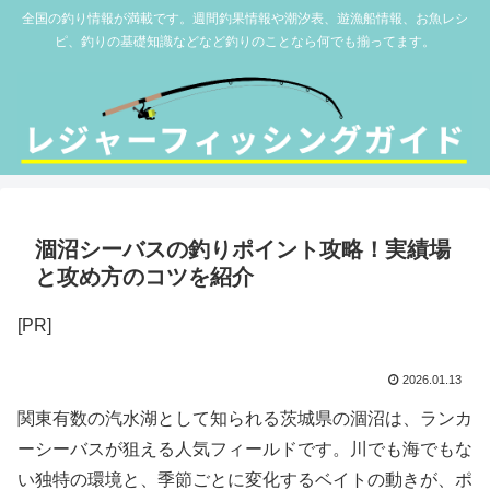
全国の釣り情報が満載です。週間釣果情報や潮汐表、遊漁船情報、お魚レシ
ピ、釣りの基礎知識などなど釣りのことなら何でも揃ってます。
涸沼シーバスの釣りポイント攻略！実績場
と攻め方のコツを紹介
[PR]
2026.01.13
関東有数の汽水湖として知られる茨城県の涸沼は、ランカ
ーシーバスが狙える人気フィールドです。川でも海でもな
い独特の環境と、季節ごとに変化するベイトの動きが、ポ