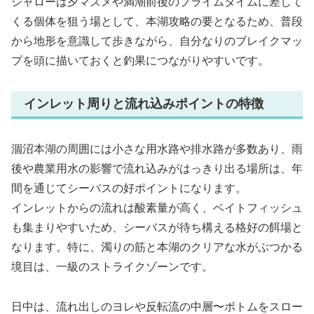
シャローは夕マズメや満潮前後のプライムタイムに差して
くる個体を狙う場として、本湖攻略の要となるため、普段
から地形を意識して歩きながら、自分なりのブレイクマッ
プを頭に描いておくと釣果につながりやすいです。
インレット周りと流れ込みポイントの特徴
涸沼本湖の周囲には小さな用水路や排水路が多数あり、雨
後や農業用水の影響で流れ込みがはっきり出る場所は、年
間を通じてシーバスの好ポイントになります。
インレットからの流れは酸素量が高く、ベイトフィッシュ
も集まりやすいため、シーバスが待ち構える格好の餌場と
なります。特に、濁りの筋と本湖のクリアな水がぶつかる
境目は、一級のストライクゾーンです。
日中は、流れ出しのヨレや反転流の中層〜ボトムをスロー