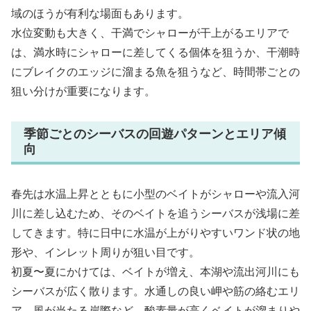
域のほうが有利な場面もあります。
水位変動も大きく、干満でシャローが干上がるエリアで
は、満水時にシャローに差してくる個体を狙うか、干潮時
にブレイクのエッジに溜まる魚を狙うなど、時間帯ごとの
狙い分けが重要になります。
季節ごとのシーバスの回遊パターンとエリア傾
向
春先は水温上昇とともに小型のベイトがシャローや流入河
川に差し込むため、そのベイトを追うシーバスが浅場に差
してきます。特に日中に水温が上がりやすいワンド状の地
形や、インレット周りが狙い目です。
初夏〜夏にかけては、ベイトが増え、本湖や流出河川にも
シーバスが広く散ります。水通しの良い岬や筋の絡むエリ
ア、風が当たる岸際など、酸素量が高くベイトが溜まりや