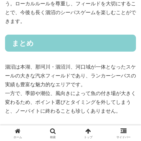
う。ローカルルールを尊重し、フィールドを大切にするこ
とで、今後も長く涸沼のシーバスゲームを楽しむことがで
きます。
まとめ
涸沼は本湖、那珂川・涸沼川、河口域が一体となったスケ
ールの大きな汽水フィールドであり、ランカーシーバスの
実績も豊富な魅力的なエリアです。
一方で、季節や潮位、風向きによって魚の付き場が大きく
変わるため、ポイント選びとタイミングを外してしまう
と、ノーバイトに終わることも珍しくありません。
本記事では、涸沼の地形と代表的なポイント、季節ごとの
回遊傾向、河川部や本湖の攻略法、タックル・ルアーセレ
ホーム
検索
トップ
サイドバー