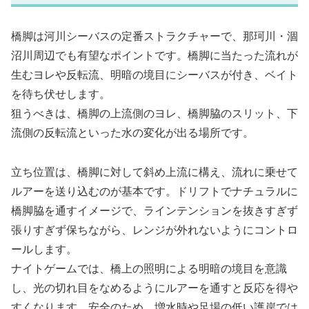
橋脚は河川シーバスの定番ストラクチャーで、那珂川・涸
沼川周辺でも有望なポイントです。橋脚に当たった流れが
生むヨレや反転流、明暗の境目にシーバスが付き、ベイト
を待ち伏せします。
狙うべきは、橋脚の上流側のヨレ、橋脚脇のスリット、下
流側の反転流といった水の変化が出る場所です。
立ち位置は、橋脚に対して斜め上流に構え、流れに乗せて
ルアーを送り込むのが基本です。ドリフトでナチュラルに
橋脚脇を通すイメージで、ラインテンションを抜きすぎず
張りすぎず保ちながら、レンジが外れないようにコントロ
ールします。
ナイトゲームでは、橋上の照明による明暗の境目を意識
し、光の切れ目をなめるようにルアーを通すと反応を得や
すくなります。安全のため、増水時や足場の低い護岸では