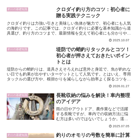
クロダイ釣り方のコツ：初心者に
釣りの基礎知識
贈る実践テクニック
クロダイ釣りは力強い引きと美味しい魚体が魅力で、初心者にも人気
の海釣りです。この記事では、クロダイ釣りに必要な基本知識から道
具選び、釣り方のコツまで、最新情報を交えて初心者にも分かりやす
く解説します。道具やポイントを工夫すれば、初心者でも釣...
2025.10.07
堤防での蛸釣りタックルとコツ！
釣りの基礎知識
初心者が押さえておきたいポイン
トとは
堤防からの蛸釣りは、道具さえそろえれば意外と身近で、魚が釣れな
い日でも釣果が出やすいターゲットとして人気です。とはいえ、専用
タックルの選び方や、根掛かりを減らしながら効率よく探るコツを知
らないと、ただ仕掛けを投げているだけで終わってしまいま...
2026.01.27
長靴収納の悩みを解決！車内整理
釣りの基礎知識
のアイデア
雨の日やアウトドア、農作業などで活躍
する長靴ですが、車内での収納方法に悩
む方は多いのではないでしょうか。濡れ
た長靴の置き場がなくて困った経験や、
2025.07.05
車内が泥で汚れてしまったことがある方
も少なくありません。この記事では、
釣りのオモリの号数を簡単に計算
釣りの基礎知識