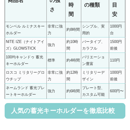
商品名
の強
時
の種類
目
さ
間
安
モンベル ルミナスキー
非常に強
シンプル、実
1000円
約8時間
ホルダー
力
用的
台
NITE IZE（ナイトアイ
約10時
バータイプ、
1500円
強力
ズ）GLOWSTICK
間
カラフル
前後
100均キャンドゥ 蓄光
バリエーショ
標準
約4時間
110円
キーホルダー
ン豊富
ロスコ ミリタリーグロ
非常に強
約12時
ミリタリーデ
1000円
ウチップ
力
間
ザイン
前後
ネームランド 蓄光プレ
プレート型、
強力
約6時間
600円〜
ートキーホルダー
カスタム可能
人気の蓄光キーホルダーを徹底比較