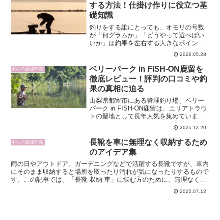
「長靴 車 収納」をテーマ...
する方法！仕掛け作りに役立つ基
礎知識
釣りをする誰にとっても、オモリの号数
が「何グラムか」「どうやって選べばい
いか」は釣果を左右する大きなポイント
です。重すぎると仕掛けが沈みすぎてア
2026.05.28
タリがとれないし、軽すぎると流されて
安定しません。ここでは釣り オモリ 号数
ベリーパーク in FISH-ON鹿留を
釣りの基礎知識
計算を中心に、号数...
徹底レビュー！評判の口コミや釣
果の真相に迫る
山梨県都留市にある管理釣り場、ベリー
パーク in FISH-ON鹿留は、エリアトラウ
トの聖地として長年人気を集めていま
す。大物狙いの中上級者から、家族連れ
2025.12.20
やカップルまで幅広い層が訪れ、ネット
上にも多くのレビューや口コミが投稿さ
長靴を車に無理なく収納するため
釣りの基礎知識
れています。本...
のアイデア集
雨の日やアウトドア、ガーデニングなどで活躍する長靴ですが、車内
にそのまま収納すると場所を取ったり汚れが気になったりするもので
す。この記事では、「長靴 収納 車」に悩む方のために、無理なくス
ッキリと車に長靴を収納するための実践アイデアや便利な...
2025.07.12