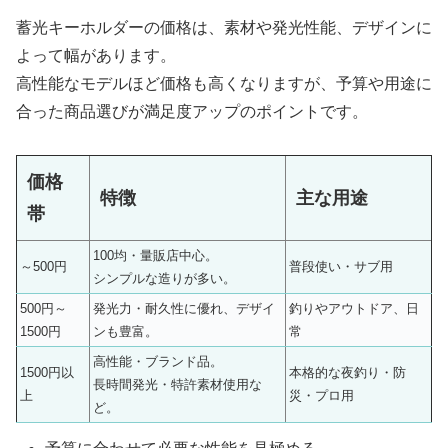
蓄光キーホルダーの価格は、素材や発光性能、デザインに
よって幅があります。
高性能なモデルほど価格も高くなりますが、予算や用途に
合った商品選びが満足度アップのポイントです。
価格
特徴
主な用途
帯
100均・量販店中心。
～500円
普段使い・サブ用
シンプルな造りが多い。
500円～
発光力・耐久性に優れ、デザイ
釣りやアウトドア、日
1500円
ンも豊富。
常
高性能・ブランド品。
1500円以
本格的な夜釣り・防
長時間発光・特許素材使用な
上
災・プロ用
ど。