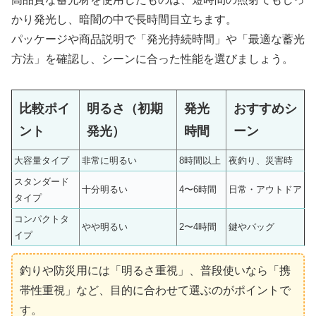
かり発光し、暗闇の中で長時間目立ちます。
パッケージや商品説明で「発光持続時間」や「最適な蓄光
方法」を確認し、シーンに合った性能を選びましょう。
比較ポイ
明るさ（初期
発光
おすすめシ
ント
発光）
時間
ーン
大容量タイプ
非常に明るい
8時間以上
夜釣り、災害時
スタンダード
十分明るい
4〜6時間
日常・アウトドア
タイプ
コンパクトタ
やや明るい
2〜4時間
鍵やバッグ
イプ
釣りや防災用には「明るさ重視」、普段使いなら「携
帯性重視」など、目的に合わせて選ぶのがポイントで
す。