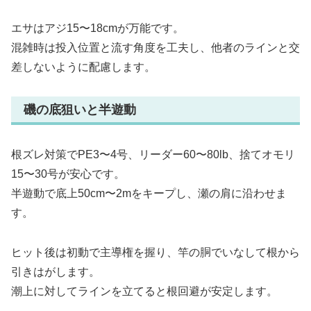
エサはアジ15〜18cmが万能です。
混雑時は投入位置と流す角度を工夫し、他者のラインと交
差しないように配慮します。
磯の底狙いと半遊動
根ズレ対策でPE3〜4号、リーダー60〜80lb、捨てオモリ
15〜30号が安心です。
半遊動で底上50cm〜2mをキープし、瀬の肩に沿わせま
す。
ヒット後は初動で主導権を握り、竿の胴でいなして根から
引きはがします。
潮上に対してラインを立てると根回避が安定します。