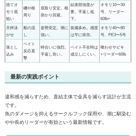
捨てオ
結束部強度が
オモリ10〜30
磯や根
底取り安定。根
モリ底
要。手返し低
号、リーダー
周り
掛かり回避。
狙い
下。
60lb+
天秤泳
船の流
姿勢安定。潮に
装備多め。感度
オモリ40〜80
がせ
し
強い。
は竿に依存。
号、PE3〜5号
ベイト
落とし
時合いに強烈。
ベイト不在時は
喰わせサビキ
反応直
込み
手返し良い。
成立しにくい。
+リーダー60lb
撃
最新の実践ポイント
違和感を減らすため、直結主体で金具を減らす設計が主流
です。
魚のダメージを抑えるサークルフック採用や、潮に馴染む
やや長めリーダーが有効という最新情報です。