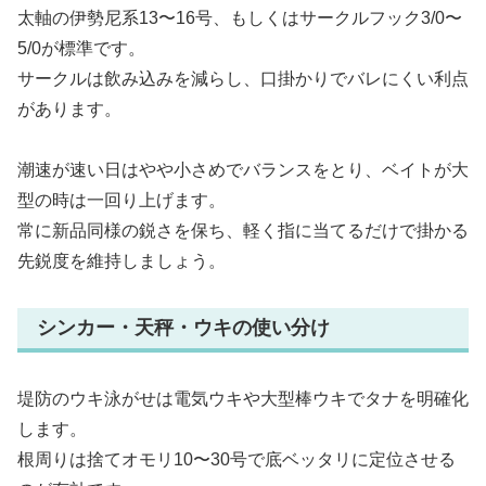
太軸の伊勢尼系13〜16号、もしくはサークルフック3/0〜
5/0が標準です。
サークルは飲み込みを減らし、口掛かりでバレにくい利点
があります。
潮速が速い日はやや小さめでバランスをとり、ベイトが大
型の時は一回り上げます。
常に新品同様の鋭さを保ち、軽く指に当てるだけで掛かる
先鋭度を維持しましょう。
シンカー・天秤・ウキの使い分け
堤防のウキ泳がせは電気ウキや大型棒ウキでタナを明確化
します。
根周りは捨てオモリ10〜30号で底ベッタリに定位させる