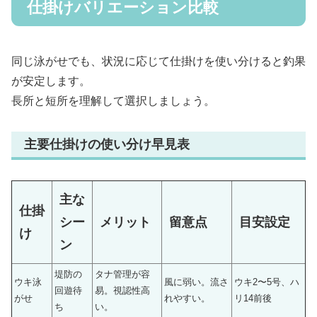
仕掛けバリエーション比較
同じ泳がせでも、状況に応じて仕掛けを使い分けると釣果
が安定します。
長所と短所を理解して選択しましょう。
主要仕掛けの使い分け早見表
主な
仕掛
シー
メリット
留意点
目安設定
け
ン
堤防の
タナ管理が容
ウキ泳
風に弱い。流さ
ウキ2〜5号、ハ
回遊待
易。視認性高
がせ
れやすい。
リ14前後
ち
い。