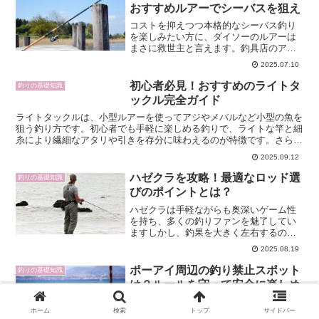
おすすめルアーでシーバスを狙え
コストを抑えつつ本格的なシーバス釣り
を楽しみたい方に、ダイソーのルアーは
まさに救世主と言えます。釣具店のアイ
テムに引けを取らない性能と豊富なライ
2025.07.10
ンナップで、経験者はもちろん初心者か
らも高い支持を集めています。この記事
初心者必見！おすすめのライトタ
釣りの基礎知識
では、ダイソーのおすすめ...
ックル完全ガイド
ライトタックルは、小型ルアーを使ってアジやメバルなど小型の魚を
狙う釣り方です。初心者でも手軽に楽しめる釣りで、ライトな竿と細
糸により繊細なアタリや引きを存分に味わえるのが特徴です。さら
に、ライトタックルは港湾や堤防、川など身近なポイントでも...
2025.09.12
ハゼクラを攻略！最適なロッド選
釣りの基礎知識
びのポイントとは？
ハゼクラは手軽ながらも奥深いゲーム性
を持ち、多くの釣りファンを魅了してい
ますしかし、釣果を大きく左右するのが
ロッド選びです水深やポイント、ルアー
2025.08.19
の特性に合わせたロッドを選ぶことで、
効率的かつ楽しい釣行が可能になります
ポーアイ周辺の釣り禁止スポット
釣りの基礎知識
本記事では、ハゼクラの基...
は？ルールを守って安全に楽しめ
る釣り場紹介
ホーム
検索
トップ
サイドバー
神戸港の中心に位置するポートアイラン