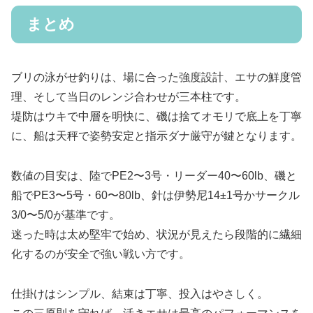
まとめ
ブリの泳がせ釣りは、場に合った強度設計、エサの鮮度管
理、そして当日のレンジ合わせが三本柱です。
堤防はウキで中層を明快に、磯は捨てオモリで底上を丁寧
に、船は天秤で姿勢安定と指示ダナ厳守が鍵となります。
数値の目安は、陸でPE2〜3号・リーダー40〜60lb、磯と
船でPE3〜5号・60〜80lb、針は伊勢尼14±1号かサークル
3/0〜5/0が基準です。
迷った時は太め堅牢で始め、状況が見えたら段階的に繊細
化するのが安全で強い戦い方です。
仕掛けはシンプル、結束は丁寧、投入はやさしく。