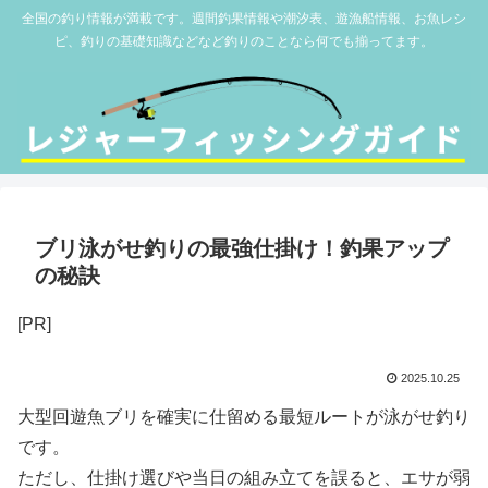
全国の釣り情報が満載です。週間釣果情報や潮汐表、遊漁船情報、お魚レシ
ピ、釣りの基礎知識などなど釣りのことなら何でも揃ってます。
ブリ泳がせ釣りの最強仕掛け！釣果アップ
の秘訣
[PR]
2025.10.25
大型回遊魚ブリを確実に仕留める最短ルートが泳がせ釣り
です。
ただし、仕掛け選びや当日の組み立てを誤ると、エサが弱