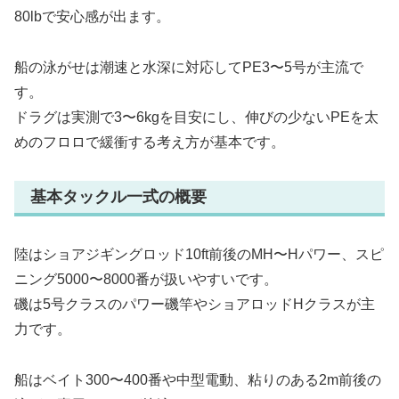
80lbで安心感が出ます。
船の泳がせは潮速と水深に対応してPE3〜5号が主流で
す。
ドラグは実測で3〜6kgを目安にし、伸びの少ないPEを太
めのフロロで緩衝する考え方が基本です。
基本タックル一式の概要
陸はショアジギングロッド10ft前後のMH〜Hパワー、スピ
ニング5000〜8000番が扱いやすいです。
磯は5号クラスのパワー磯竿やショアロッドHクラスが主
力です。
船はベイト300〜400番や中型電動、粘りのある2m前後の