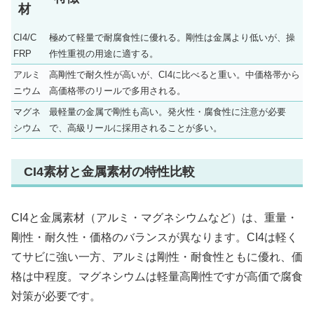
材
CI4/C
極めて軽量で耐腐食性に優れる。剛性は金属より低いが、操
FRP
作性重視の用途に適する。
アルミ
高剛性で耐久性が高いが、CI4に比べると重い。中価格帯から
ニウム
高価格帯のリールで多用される。
マグネ
最軽量の金属で剛性も高い。発火性・腐食性に注意が必要
シウム
で、高級リールに採用されることが多い。
CI4素材と金属素材の特性比較
CI4と金属素材（アルミ・マグネシウムなど）は、重量・
剛性・耐久性・価格のバランスが異なります。CI4は軽く
てサビに強い一方、アルミは剛性・耐食性ともに優れ、価
格は中程度。マグネシウムは軽量高剛性ですが高価で腐食
対策が必要です。