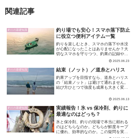
関連記事
釣り場でも安心！スマホ落下防止
釣りの基礎知識
に役立つ便利アイテム一覧
釣りを楽しむとき、スマホの落下や水没
が心配になったことはありませんか？大
切なスマホを守りつつ、釣果の記録や写
真撮影も楽しみたい方へ。本記事では、
2025.06.23
釣り場でのスマホ落下防止対策から、便
利なアイテムやおすすめのケース選び方
結束（ノット）／道糸とハリス
釣りの基礎知識
まで徹底解説。実際の使用...
釣果アップを目指すなら、道糸とハリス
の「結束ノット」は避けて通れません。
結び方ひとつで強度も成果も大きく変わ
るため、多くの釣り師が最適なノットを
追い求めています。この記事では、道糸
2025.06.13
とハリスの役割、最強ノットの選び方、
そして直結の極意まで徹底...
実績報告！氷 vs 保冷剤、釣りに
釣りの基礎知識
最適なのはどっち？
氷と保冷剤、釣りの現場で本当に頼れる
のはどちらなのか。どちらが鮮度キープ
に優れ、効率的なのか。この疑問を実際
の釣り経験や実証データとともに徹底解