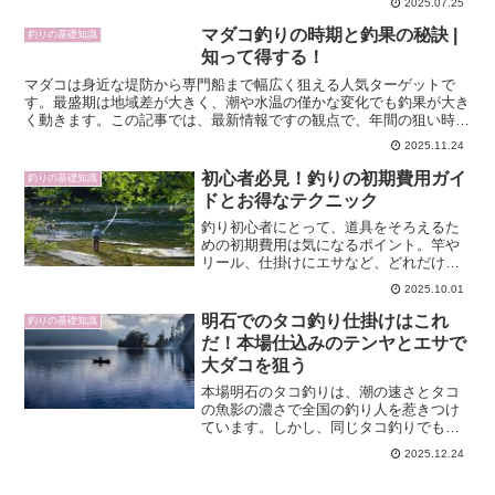
2025.07.25
説します。釣果アップに直結する冷却術
や、ダイソー保冷剤のリアルなレビュ
マダコ釣りの時期と釣果の秘訣 |
釣りの基礎知識
ー、クーラーボックスの賢い...
知って得する！
マダコは身近な堤防から専門船まで幅広く狙える人気ターゲットで
す。最盛期は地域差が大きく、潮や水温の僅かな変化でも釣果が大き
く動きます。この記事では、最新情報ですの観点で、年間の狙い時、
地域別のベストシーズン、潮回りや水温の目安、釣り方別の戦...
2025.11.24
初心者必見！釣りの初期費用ガイ
釣りの基礎知識
ドとお得なテクニック
釣り初心者にとって、道具をそろえるた
めの初期費用は気になるポイント。竿や
リール、仕掛けにエサなど、どれだけお
金がかかるか不安ですよね。本記事では
2025.10.01
初心者向けに釣りの初期費用の内訳や節
約術をわかりやすく解説します。2025年
明石でのタコ釣り仕掛けはこれ
釣りの基礎知識
の最新情報も交え、必...
だ！本場仕込みのテンヤとエサで
大ダコを狙う
本場明石のタコ釣りは、潮の速さとタコ
の魚影の濃さで全国の釣り人を惹きつけ
ています。しかし、同じタコ釣りでも、
仕掛け選びやオモリの号数、エサの付け
2025.12.24
方を少し間違えるだけで、釣果が大きく
変わってしまいます。この記事では、明