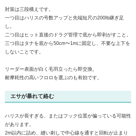
対策は三段構えです。
一つ目はハリスの号数アップと先端短尺の200lb継ぎ足
し。
二つ目はヒット直後のドラグ管理で底から即剥がすこと。
三つ目はタナを底から50cm〜1mに固定し、不要な上下を
しないことです。
リーダー表面が白く毛羽立ったら即交換。
耐摩耗性の高いフロロを選ぶのも有効です。
エサが暴れて絡む
ハリスが長すぎる、またはフック位置が偏っている可能性
があります。
2m以内に詰め、縫い刺しで中心線を通すと回転が止まり