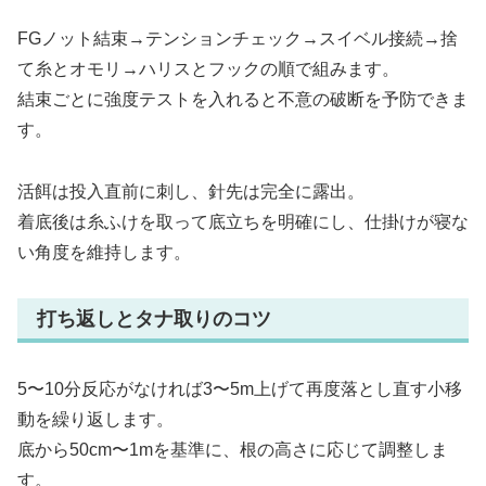
FGノット結束→テンションチェック→スイベル接続→捨
て糸とオモリ→ハリスとフックの順で組みます。
結束ごとに強度テストを入れると不意の破断を予防できま
す。
活餌は投入直前に刺し、針先は完全に露出。
着底後は糸ふけを取って底立ちを明確にし、仕掛けが寝な
い角度を維持します。
打ち返しとタナ取りのコツ
5〜10分反応がなければ3〜5m上げて再度落とし直す小移
動を繰り返します。
底から50cm〜1mを基準に、根の高さに応じて調整しま
す。