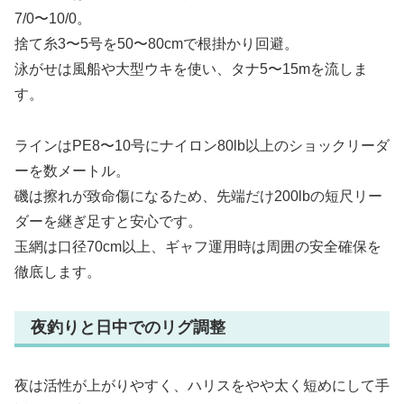
7/0〜10/0。
捨て糸3〜5号を50〜80cmで根掛かり回避。
泳がせは風船や大型ウキを使い、タナ5〜15mを流しま
す。
ラインはPE8〜10号にナイロン80lb以上のショックリーダ
ーを数メートル。
磯は擦れが致命傷になるため、先端だけ200lbの短尺リー
ダーを継ぎ足すと安心です。
玉網は口径70cm以上、ギャフ運用時は周囲の安全確保を
徹底します。
夜釣りと日中でのリグ調整
夜は活性が上がりやすく、ハリスをやや太く短めにして手