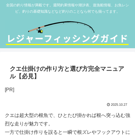
全国の釣り情報が満載です。週間釣果情報や潮汐表、遊漁船情報、お魚レシ
ピ、釣りの基礎知識などなど釣りのことなら何でも揃ってます。
クエ仕掛けの作り方と選び方完全マニュア
ル【必見】
[PR]
2025.10.27
クエは超大型の根魚で、ひとたび掛かれば根へ突っ込む強
烈な走りが魅力です。
一方で仕掛け作りを誤ると一瞬で根ズレやフックアウトに