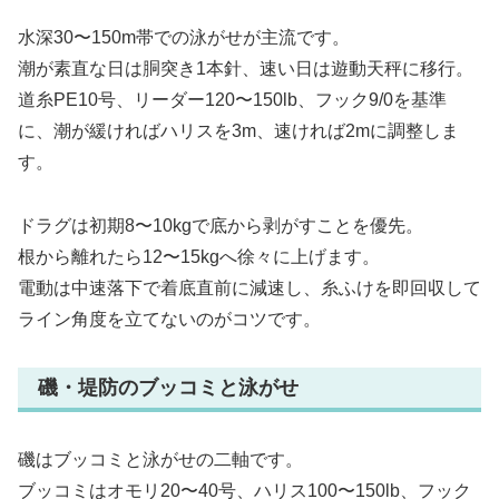
水深30〜150m帯での泳がせが主流です。
潮が素直な日は胴突き1本針、速い日は遊動天秤に移行。
道糸PE10号、リーダー120〜150lb、フック9/0を基準
に、潮が緩ければハリスを3m、速ければ2mに調整しま
す。
ドラグは初期8〜10kgで底から剥がすことを優先。
根から離れたら12〜15kgへ徐々に上げます。
電動は中速落下で着底直前に減速し、糸ふけを即回収して
ライン角度を立てないのがコツです。
磯・堤防のブッコミと泳がせ
磯はブッコミと泳がせの二軸です。
ブッコミはオモリ20〜40号、ハリス100〜150lb、フック