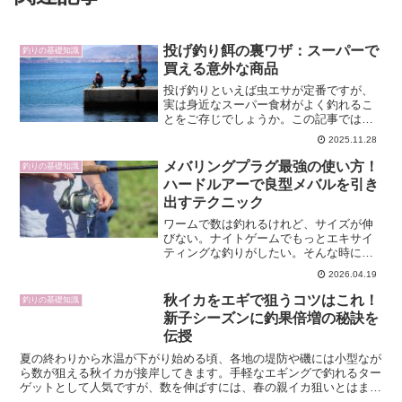
投げ釣り餌の裏ワザ：スーパーで
釣りの基礎知識
買える意外な商品
投げ釣りといえば虫エサが定番ですが、
実は身近なスーパー食材がよく釣れるこ
とをご存じでしょうか。この記事では、
虫エサと代替エサの使い分け、ターゲッ
2025.11.28
ト別の刺し方、季節や水色による選び分
け、保存とコスパまで実践的に解説しま
メバリングプラグ最強の使い方！
釣りの基礎知識
す。虫が苦手な方や家族釣...
ハードルアーで良型メバルを引き
出すテクニック
ワームで数は釣れるけれど、サイズが伸
びない。ナイトゲームでもっとエキサイ
ティングな釣りがしたい。そんな時に一
気にゲーム性を高めてくれるのが、メバ
2026.04.19
リングプラグです。ただし、プラグは
「投げて巻くだけ」では本当のポテンシ
秋イカをエギで狙うコツはこれ！
釣りの基礎知識
ャルを引き出せません。レン...
新子シーズンに釣果倍増の秘訣を
伝授
夏の終わりから水温が下がり始める頃、各地の堤防や磯には小型なが
ら数が狙える秋イカが接岸してきます。手軽なエギングで釣れるター
ゲットとして人気ですが、数を伸ばすには、春の親イカ狙いとはまっ
たく違う戦略が必要です。本記事では、秋 イカ エギ コ...