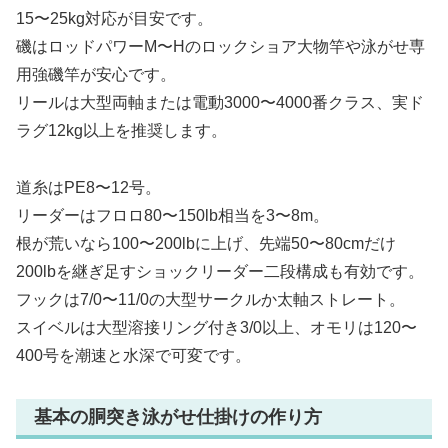
15〜25kg対応が目安です。
磯はロッドパワーM〜Hのロックショア大物竿や泳がせ専
用強磯竿が安心です。
リールは大型両軸または電動3000〜4000番クラス、実ド
ラグ12kg以上を推奨します。
道糸はPE8〜12号。
リーダーはフロロ80〜150lb相当を3〜8m。
根が荒いなら100〜200lbに上げ、先端50〜80cmだけ
200lbを継ぎ足すショックリーダー二段構成も有効です。
フックは7/0〜11/0の大型サークルか太軸ストレート。
スイベルは大型溶接リング付き3/0以上、オモリは120〜
400号を潮速と水深で可変です。
基本の胴突き泳がせ仕掛けの作り方