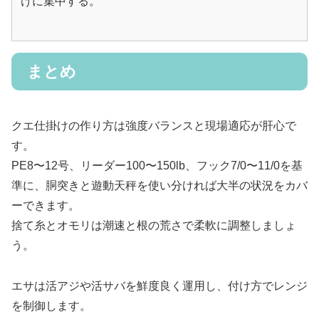
けに集中する。
まとめ
クエ仕掛けの作り方は強度バランスと現場適応が肝心で
す。
PE8〜12号、リーダー100〜150lb、フック7/0〜11/0を基
準に、胴突きと遊動天秤を使い分ければ大半の状況をカバ
ーできます。
捨て糸とオモリは潮速と根の荒さで柔軟に調整しましょ
う。
エサは活アジや活サバを鮮度良く運用し、付け方でレンジ
を制御します。