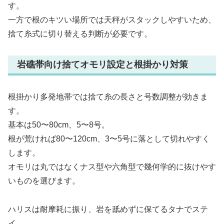
す。
一方で根のキツい場所では天秤がスタックしやすいため、
捨て糸式に切り替える判断が必要です。
岩礁帯向け捨てオモリ設定と根掛かり対策
根掛かり多発地帯では捨て糸の長さと号数調整が効きま
す。
基本は50〜80cm、5〜8号。
根が荒ければ80〜120cm、3〜5号に落として切れやすく
します。
オモリは丸ではなくナス型や六角型で幾何学的に抜けやす
いものを選びます。
ハリスは耐摩耗に振り、岩を舐めずに保てるタナでステ
イ。