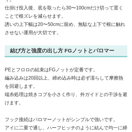
仕掛け投入後、底を取ったら30〜100cmだけ切って置く
ことで根ズレを減らせます。
誘いの上下幅は20〜50cmに留め、無駄な上下で根に触れ
させない運用が大切です。
結び方と強度の出し方 FGノットとパロマー
PEとフロロの結束はFGノットが定番です。
編み込みは20回以上、締め込み時は必ず濡らして摩擦熱
を回避します。
端糸処理は焼きコブを小さく作り、外ガイドとの干渉を避
けます。
フック接続はパロマーノットがシンプルで強いです。
アイに二重で通し、ハーフヒッチのように結んで均一に締