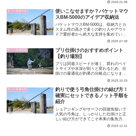
2026.01.08
使いこなせますか？バケットマウ
釣りの基礎知識
スBM-5000のアイデア収納法
バケットマウスBM-5000は、収納力とカ
スタム性の高さで多くの釣り人やアウト
ドア愛好者から絶大な支持を集めていま
す。この記事では、BM-5000のサイズや
2025.07.08
人気カラーといった基本情報から、賢い
収納アイデア、さらには上位モデルBM-
ブリ仕掛けのおすすめポイント
釣りの基礎知識
7000と...
【釣り場別】
ブリは回遊スピードが速く、群れのベイ
トサイズや水深が刻々と変わるため、仕
掛けの最適化が釣果の分岐点になりま
す。本記事では、堤防や磯のショアジギ
2025.10.25
ング、船のジギングやキャスティング、
泳がせや落とし込みまでを網羅し、最新
釣りで使う弓角仕掛けの結び方！
釣りの基礎知識
情報ですの観点でサイズ選び...
確実にセットできるノット手順を
紹介
ショアジギングやサーフの回遊魚狙いで
人気の弓角は、しっかりした仕掛けと正
しい結び方ができてこそ本来の集魚力を
発揮します。しかし実際には、どこにど
2025.12.31
のノットで結べばよいか、PEラインやリ
ーダーの太さ、サルカンやスナップの選