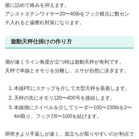
後に詰めて絡みを抑えます。
アシストステンワイヤー20〜40lbをフック根元に数セン
チ入れると歯擦れ対策になります。
遊動天秤仕掛けの作り方
潮が速くライン角度が立つ時は遊動天秤が有利です。
天秤で本線とオモリを分離し、エサが自然に泳ぎます。
本線PEにスナップを介して大型天秤を装着します。
天秤の先にオモリ120〜400号を接続します。
本線側にスイベルを介してリーダー100〜150lbを2〜
4m取り、フック7/0〜10/0を結びます。
胴突きより手返しが速く、底立ちが取りやすいのが利点で