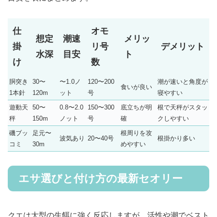
仕
オモ
想定
潮速
メリッ
掛
リ号
デメリット
水深
目安
ト
け
数
胴突き
30〜
〜1.0ノ
120〜200
潮が速いと角度が
食いが良い
1本針
120m
ット
号
寝やすい
遊動天
50〜
0.8〜2.0
150〜300
底立ちが明
根で天秤がスタッ
秤
150m
ノット
号
確
クしやすい
磯ブッ
足元〜
根周りを攻
波気あり
20〜40号
根掛かり多い
コミ
30m
めやすい
エサ選びと付け方の最新セオリー
クエは大型の生餌に強く反応しますが、活性や潮でベスト