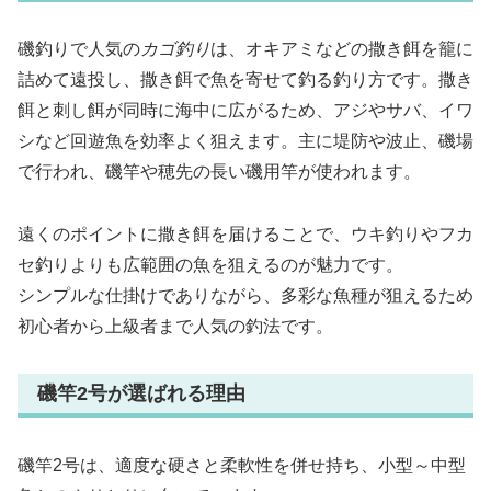
磯釣りで人気の
カゴ釣り
は、オキアミなどの撒き餌を籠に
詰めて遠投し、撒き餌で魚を寄せて釣る釣り方です。撒き
餌と刺し餌が同時に海中に広がるため、アジやサバ、イワ
シなど回遊魚を効率よく狙えます。主に堤防や波止、磯場
で行われ、磯竿や穂先の長い磯用竿が使われます。
遠くのポイントに撒き餌を届けることで、ウキ釣りやフカ
セ釣りよりも広範囲の魚を狙えるのが魅力です。
シンプルな仕掛けでありながら、多彩な魚種が狙えるため
初心者から上級者まで人気の釣法です。
磯竿2号が選ばれる理由
磯竿2号は、適度な硬さと柔軟性を併せ持ち、小型～中型