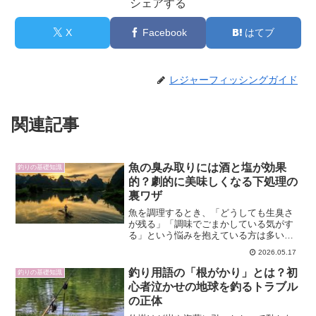
シェアする
X
Facebook
はてブ
レジャーフィッシングガイド
関連記事
魚の臭み取りには酒と塩が効果
釣りの基礎知識
的？劇的に美味しくなる下処理の
裏ワザ
魚を調理するとき、「どうしても生臭さ
が残る」「調味でごまかしている気がす
る」という悩みを抱えている方は多いは
ずです。そんな悩みを解消するため、酒
2026.05.17
と塩を組み合わせた下処理のコツをご紹
介します。魚独特の臭いの原因や、それ
釣り用語の「根がかり」とは？初
釣りの基礎知識
を和らげる化学的・物理的...
心者泣かせの地球を釣るトラブル
の正体