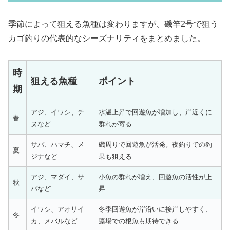
季節によって狙える魚種は変わりますが、磯竿2号で狙う
カゴ釣りの代表的なシーズナリティをまとめました。
時
狙える魚種
ポイント
期
アジ、イワシ、チ
水温上昇で回遊魚が増加し、岸近くに
春
ヌなど
群れが寄る
サバ、ハマチ、メ
磯周りで回遊魚が活発。夜釣りでの釣
夏
ジナなど
果も狙える
アジ、マダイ、サ
小魚の群れが増え、回遊魚の活性が上
秋
バなど
昇
イワシ、アオリイ
冬季回遊魚が岸沿いに接岸しやすく、
冬
カ、メバルなど
藻場での根魚も期待できる