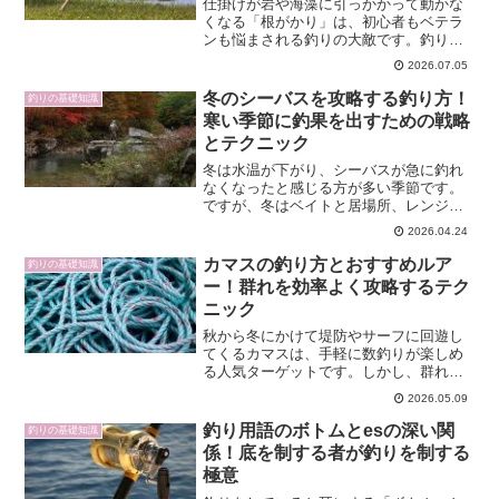
仕掛けが岩や海藻に引っかかって動かな
くなる「根がかり」は、初心者もベテラ
ンも悩まされる釣りの大敵です。釣り場
で仕掛けを失うたび、時間も道具もムダ
2026.07.05
になってしまいます。どうして根がかり
が起こるのか、どう対処すればロストを
冬のシーバスを攻略する釣り方！
釣りの基礎知識
最小限に抑えられるのか、...
寒い季節に釣果を出すための戦略
とテクニック
冬は水温が下がり、シーバスが急に釣れ
なくなったと感じる方が多い季節です。
ですが、冬はベイトと居場所、レンジさ
え絞れれば大型が連発しやすい非常に魅
2026.04.24
力的な時期でもあります。本記事では、
冬のシーバスの行動変化を踏まえたうえ
カマスの釣り方とおすすめルア
釣りの基礎知識
で、ポイント選び、ルアー...
ー！群れを効率よく攻略するテク
ニック
秋から冬にかけて堤防やサーフに回遊し
てくるカマスは、手軽に数釣りが楽しめ
る人気ターゲットです。しかし、群れの
回遊レンジや活性を外すと、姿が見える
2026.05.09
のに全く食わないことも多く、安定して
釣果を出すにはコツが必要です。本記事
釣り用語のボトムとesの深い関
釣りの基礎知識
では、ルアーで狙うカマス...
係！底を制する者が釣りを制する
極意