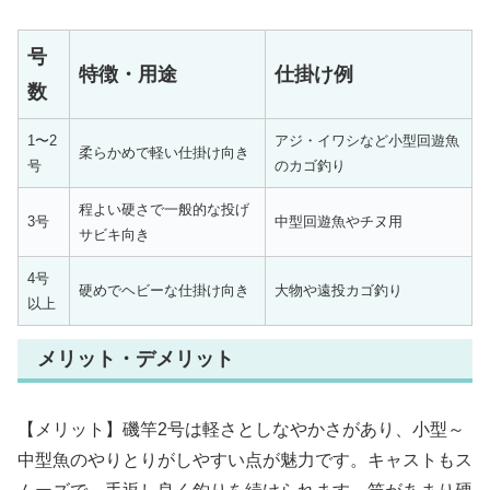
号
特徴・用途
仕掛け例
数
1〜2
アジ・イワシなど小型回遊魚
柔らかめで軽い仕掛け向き
号
のカゴ釣り
程よい硬さで一般的な投げ
3号
中型回遊魚やチヌ用
サビキ向き
4号
硬めでヘビーな仕掛け向き
大物や遠投カゴ釣り
以上
メリット・デメリット
【メリット】磯竿2号は軽さとしなやかさがあり、小型～
中型魚のやりとりがしやすい点が魅力です。キャストもス