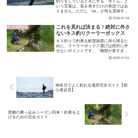
釣りをしていると耳にする「ボトム」と
いう言葉は、底を表すだけの単語ではあ
りません。ただし「es」が何を意味する
かはあいまいで、地域や文脈で変わるこ
2026.07.09
とがあります。この記事では、「釣り用
語 ボトム と es」というキーワードに込
これを見れば決まる！絶対に外さ
釣りの基礎知識
められた検索意図...
ないキス釣りクーラーボックス
キス釣りで釣果を鮮度抜群に持ち帰るた
めに、クーラーボックス選びは絶対に外
せないポイントです。「種類が多すぎて
何を選べばいいかわからない」「市販品
2025.07.01
と自作、どちらが得か？」「100均アイテ
ムは本当に使える？」——そんな悩みを
すべて解消！この記事...
神奈川でよく釣れる場所完全ガイド【初
心者必見】
黒鯛の乗っ込みシーズン到来！釣果を上
げるための完全ガイド