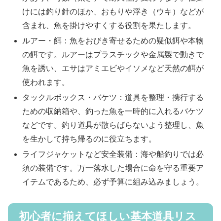
けには釣り針のほか、おもりや浮き（ウキ）などが
含まれ、魚を掛けやすくする役割を果たします。
ルアー・餌：魚をおびき寄せるための疑似餌や本物
の餌です。ルアーはプラスチックや金属製で動きで
魚を誘い、エサはアミエビやイソメなど天然の餌が
使われます。
タックルボックス・バケツ：道具を整理・携行する
ための収納箱や、釣った魚を一時的に入れるバケツ
などです。釣り道具が散らばらないよう整理し、魚
を生かして持ち帰るのに役立ちます。
ライフジャケットなど安全装備：海や船釣りでは必
須の装備です。万一落水した場合に命を守る重要ア
イテムであるため、必ず予算に組み込みましょう。
初心者に揃えてほしい基本道具リス