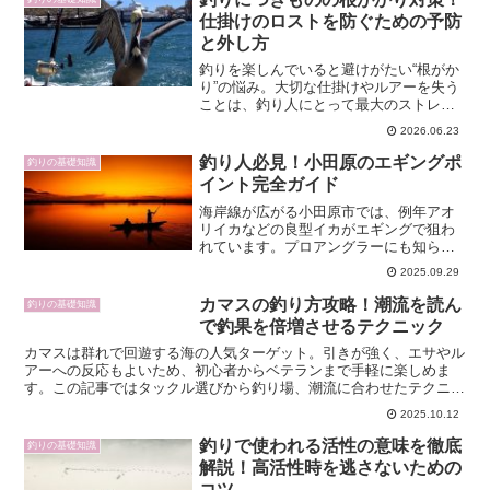
仕掛けのロストを防ぐための予防
と外し方
釣りを楽しんでいると避けがたい“根がか
り”の悩み。大切な仕掛けやルアーを失う
ことは、釣り人にとって最大のストレス
のひとつです。このリード文では、根が
2026.06.23
かりの原因から予防策、外し方までを網
羅して、“仕掛けのロスト”を最小限に抑え
釣り人必見！小田原のエギングポ
釣りの基礎知識
るテクニックをご...
イント完全ガイド
海岸線が広がる小田原市では、例年アオ
リイカなどの良型イカがエギングで狙わ
れています。プロアングラーにも知られ
たポイントが多くあり、初めての方でも
2025.09.29
好釣果が期待できます。この記事では
2025年最新の情報をもとに、小田原での
カマスの釣り方攻略！潮流を読ん
釣りの基礎知識
エギングポイントや釣り...
で釣果を倍増させるテクニック
カマスは群れで回遊する海の人気ターゲット。引きが強く、エサやル
アーへの反応もよいため、初心者からベテランまで手軽に楽しめま
す。この記事ではタックル選びから釣り場、潮流に合わせたテクニッ
クまでを詳しく解説し、カマスの釣果を大幅にアップさせる方...
2025.10.12
釣りで使われる活性の意味を徹底
釣りの基礎知識
解説！高活性時を逃さないための
コツ