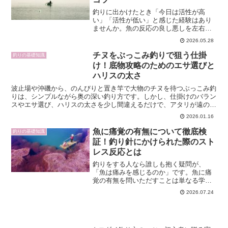
釣りに出かけたとき「今日は活性が高
い」「活性が低い」と感じた経験はあり
ませんか。魚の反応の良し悪しを左右す
る“活性”とは何かを知ることで、釣果は大
2026.05.28
きく変わります。エサへの反応、天候、
水温、潮の動きなど複数の要因が重なっ
チヌをぶっこみ釣りで狙う仕掛
釣りの基礎知識
て魚の活性は決まります...
け！底物攻略のためのエサ選びと
ハリスの太さ
波止場や沖磯から、のんびりと置き竿で大物のチヌを待つぶっこみ釣
りは、シンプルながら奥の深い釣り方です。しかし、仕掛けのバラン
スやエサ選び、ハリスの太さを少し間違えるだけで、アタリが遠のい
たり、せっかくの良型をバラしてしまうことも少なくありま...
2026.01.16
魚に痛覚の有無について徹底検
釣りの基礎知識
証！釣り針にかけられた際のスト
レス反応とは
釣りをする人なら誰しも抱く疑問が、
「魚は痛みを感じるのか」です。魚に痛
覚の有無を問いただすことは単なる学問
的好奇心ではなく、釣りの倫理や魚の福
2026.07.24
祉、さらには水産業などの実践的指針に
も深く関わります。最新の研究では、魚
の神経構造・行動・薬理学的...